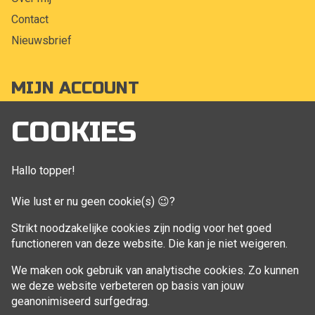
Contact
Nieuwsbrief
MIJN ACCOUNT
Mijn account
COOKIES
Bestellingen
Klant adressen
Hallo topper!
Winkelwagen
Wie lust er nu geen cookie(s) 😉?
Aankoop beheren
Strikt noodzakelijke cookies zijn nodig voor het goed
functioneren van deze website. Die kan je niet weigeren.
VOLG MIJ
We maken ook gebruik van analytische cookies. Zo kunnen
Facebook
we deze website verbeteren op basis van jouw
geanonimiseerd surfgedrag.