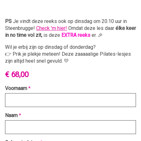
PS
Je vindt deze reeks ook op dinsdag om 20.10 uur in
Steenbrugge!
Check 'm hier!
Omdat deze les daar
élke keer
in no time vol zit,
is deze
EXTRA reeks
er. 🎉
Wil je erbij zijn op dinsdag of donderdag?
👉 Prik je plekje meteen! Deze zaaaaalige Pilates-lesjes
zijn altijd heel snel gevuld. 💛
€ 68,00
Voornaam
*
Naam
*