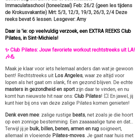
Immaculataschool (toneelzaal) Feb: 26/2 (geen les tijdens
de Krokusvakantie) Mrt: 5/3, 12/3, 19/3, 26/3, 2/4 Deze
reeks bevat 6 lessen. Lesgever: Amy
Daar is 'ie: op veelvuldig verzoek, een EXTRA REEKS Club
Pilates, in Sint-Michiels!
✨ Club Pilates: Jouw favoriete workout rechtstreeks uit LA!
🎶💪
Maak je klaar voor iets helemaal anders dan wat je gewoon
bent! Rechtstreeks uit
Los Angeles
, waar ze altijd voor
lopen als het gaat om slank, fit en gezond blijven. De echte
masters in gezondheid en sport
zijn daar te vinden, en nu
komt hun nieuwste hit naar ons:
Club Pilates
! 💥 En jawel, jij
kunt hier bij ons van deze zalige Pilates komen genieten!
Denk even mee
: zalige rustige
beats
, net zoals je die hoort
op een zonnige bestemming. Een zaaaaaalige tune en dat...
Terwijl jij je
buik, billen, benen, armen en rug
soigneert,
allemaal in vloeiende
Pilates-moves
. Je gaat naar huis met