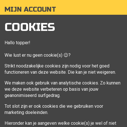
MIJN ACCOUNT
Mijn account
COOKIES
Bestellingen
Klant adressen
Hallo topper!
Winkelwagen
Wie lust er nu geen cookie(s) 😉?
Aankoop beheren
Strikt noodzakelijke cookies zijn nodig voor het goed
functioneren van deze website. Die kan je niet weigeren.
VOLG MIJ
We maken ook gebruik van analytische cookies. Zo kunnen
Facebook
we deze website verbeteren op basis van jouw
geanonimiseerd surfgedrag.
Tot slot zijn er ook cookies die we gebruiken voor
marketing doeleinden.
Hieronder kan je aangeven welke cookie(s) je wel of niet