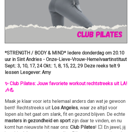
*STRENGTH / BODY & MIND* Iedere donderdag om 20.10
uur in Sint Andries - Onze-Lieve-Vrouw-Hemelvaartinstituut
Sept.: 3, 10, 17, 24 Okt.: 1, 8, 15, 22, 29 Deze reeks telt 9
lessen Lesgever: Amy
✨ Club Pilates: Jouw favoriete workout rechtstreeks uit LA!
🎶💪
Maak je klaar voor iets helemaal anders dan wat je gewoon
bent! Rechtstreeks uit
Los Angeles
, waar ze altijd voor
lopen als het gaat om slank, fit en gezond blijven. De echte
masters in gezondheid en sport
zijn daar te vinden, en nu
komt hun nieuwste hit naar ons:
Club Pilates
! 💥 En jawel, jij