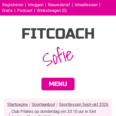
Registreren
Inloggen
Nieuwsbrief
Inhaallessen
Gratis
Podcast
Winkelwagen
(0)
FITCOACH
Sofie
MENU
Startpagina
Sportaanbod
Sportlessen Sept-okt 2026
Club Pilates op donderdag om 20.10 uur in Sint