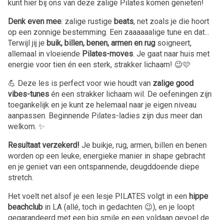
kunt hier bij ons van deze zalige Pilates komen genieten!
Denk even mee
: zalige rustige
beats
, net zoals je die hoort
op een zonnige bestemming. Een zaaaaaalige tune en dat...
Terwijl jij je
buik, billen, benen, armen en rug
soigneert,
allemaal in vloeiende
Pilates-moves
. Je gaat naar huis met
energie voor tien én een sterk, strakker lichaam! 😉🩷
💪 Deze les is perfect voor wie houdt van
zalige good
vibes-tunes
én een strakker lichaam wil. De oefeningen zijn
toegankelijk en je kunt ze helemaal naar je eigen niveau
aanpassen. Beginnende Pilates-ladies zijn dus meer dan
welkom. ✨
Resultaat verzekerd!
Je buikje, rug, armen, billen en benen
worden op een leuke, energieke manier in shape gebracht
en je geniet van een ontspannende, deugddoende diepe
stretch.
Het voelt net alsof je een lesje PILATES volgt in een
hippe
beachclub
in LA (allé, toch in gedachten 😉), en je loopt
gegarandeerd met een big smile en een voldaan gevoel de