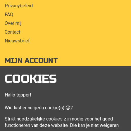
Privacybeleid
FAQ
Over mij
Contact
Nieuwsbrief
MIJN ACCOUNT
Mijn account
COOKIES
Bestellingen
Klant adressen
Hallo topper!
Winkelwagen
Wie lust er nu geen cookie(s) 😉?
Aankoop beheren
Strikt noodzakelijke cookies zijn nodig voor het goed
functioneren van deze website. Die kan je niet weigeren.
VOLG MIJ