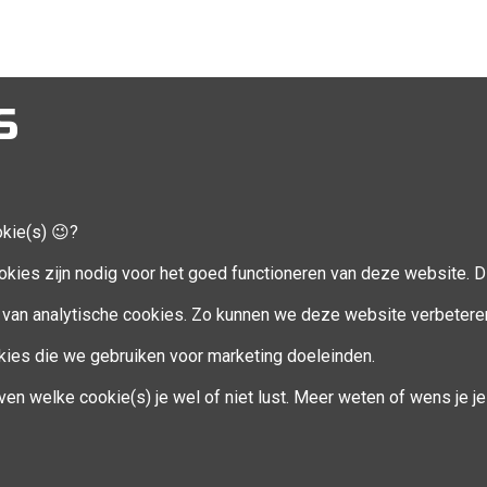
S
een break, deze plekken zitten steeds heel snel vol!
okie(s) 😉?
CCOUNT
VOLG MIJ
okies zijn nodig voor het goed functioneren van deze website. Di
Facebook
van analytische cookies. Zo kunnen we deze website verbetere
ookies die we gebruiken voor marketing doeleinden.
en
ven welke cookie(s) je wel of niet lust. Meer weten of wens je 
eren