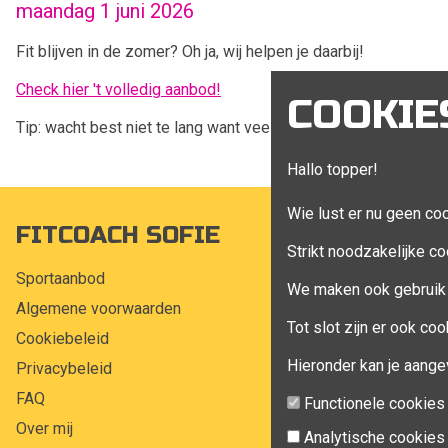
maandag 1 juni 2026
Fit blijven in de zomer? Oh ja, wij helpen je daarbij!
Check hier 't volledig aanbod!
COOKIE
Tip: wacht best niet te lang want veel sportclubs nemen effe 
Hallo topper!
Wie lust er nu geen co
FITCOACH SOFIE
MIJN A
Strikt noodzakelijke co
Sportaanbod
Mijn account
We maken ook gebruik 
Algemene voorwaarden
Bestellingen
Tot slot zijn er ook c
Cookiebeleid
Klant adress
Hieronder kan je aange
Privacybeleid
Winkelwagen
FAQ
Aankoop beh
Functionele cookies
Over mij
Analytische cookies