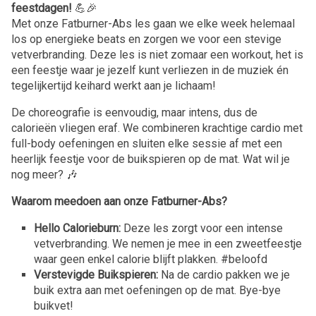
feestdagen!
💪🎉
Met onze Fatburner-Abs les gaan we elke week helemaal
los op energieke beats en zorgen we voor een stevige
vetverbranding. Deze les is niet zomaar een workout, het is
een feestje waar je jezelf kunt verliezen in de muziek én
tegelijkertijd keihard werkt aan je lichaam!
De choreografie is eenvoudig, maar intens, dus de
calorieën vliegen eraf. We combineren krachtige cardio met
full-body oefeningen en sluiten elke sessie af met een
heerlijk feestje voor de buikspieren op de mat. Wat wil je
nog meer? 🎶
Waarom meedoen aan onze Fatburner-Abs?
Hello Calorieburn:
Deze les zorgt voor een intense
vetverbranding. We nemen je mee in een zweetfeestje
waar geen enkel calorie blijft plakken. #beloofd
Verstevigde Buikspieren:
Na de cardio pakken we je
buik extra aan met oefeningen op de mat. Bye-bye
buikvet!