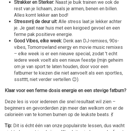
Strakker en Sterker:
Naast je buik trainen we ook de
rest van je lichaam, zoals je armen, benen en billen.
Alles komt lekker aan bod!
Stressvrij de deur uit:
Alle stress laat je lekker achter
je. Je gaat naar huis met een keigoed gevoel en een
ferme pak positieve energie.
Good Vibes, elke week:
Denk aan DJ-remixes, 90s-
vibes, Tomorrowland energy en movie music remixes
– elke week is er een nieuwe special, zodat 't echt
iedere week voelt als een nieuw feestje (mijn geheim
om je van sport te laten houden, door voor een
fatburner te kiezen die niet aanvoelt als een sportles,
ssstttt, niet verder vertellen 😉).
Klaar voor een ferme dosis energie en een stevige fatburn?
Deze les is voor iedereen die snel resultaat wil zien –
beginners en gevorderden zijn meer dan welkom om er de
calorieën van te komen burnen op de leukste beats. 💃
Tip:
Dit is écht één van onze populairste lessen, dus wacht