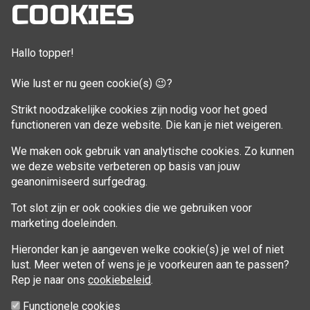
Mijn account
COOKIES
Bestellingen
Klant adressen
Hallo topper!
Winkelwagen
Wie lust er nu geen cookie(s) 😉?
Aankoop beheren
Strikt noodzakelijke cookies zijn nodig voor het goed
functioneren van deze website. Die kan je niet weigeren.
VOLG MIJ
We maken ook gebruik van analytische cookies. Zo kunnen
Facebook
we deze website verbeteren op basis van jouw
geanonimiseerd surfgedrag.
Tot slot zijn er ook cookies die we gebruiken voor
marketing doeleinden.
Hieronder kan je aangeven welke cookie(s) je wel of niet
lust. Meer weten of wens je je voorkeuren aan te passen?
Rep je naar ons
cookiebeleid
.
Functionele cookies