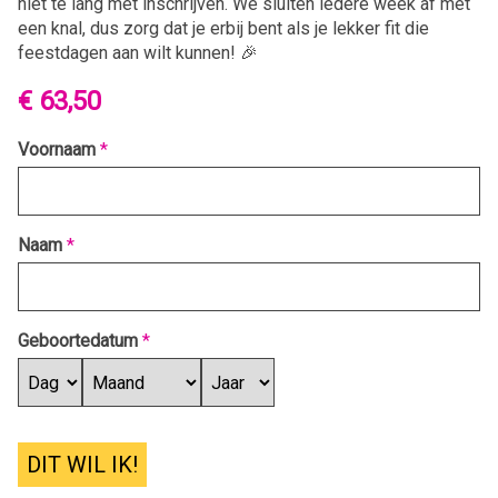
niet te lang met inschrijven. We sluiten iedere week af met
een knal, dus zorg dat je erbij bent als je lekker fit die
feestdagen aan wilt kunnen! 🎉
€ 63,50
Voornaam
*
Naam
*
Geboortedatum
*
DIT WIL IK!