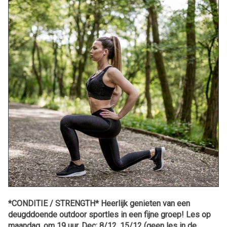
*CONDITIE / STRENGTH* Heerlijk genieten van een
deugddoende outdoor sportles in een fijne groep! Les op
maandag, om 19 uur. Dec: 8/12, 15/12 (geen les in de