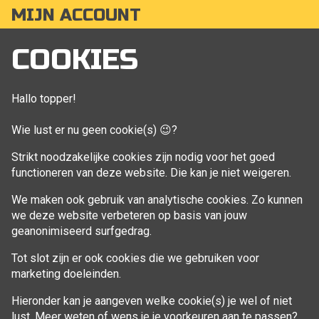
MIJN ACCOUNT
Mijn account
COOKIES
Bestellingen
Klant adressen
Hallo topper!
Winkelwagen
Wie lust er nu geen cookie(s) 😉?
Aankoop beheren
Strikt noodzakelijke cookies zijn nodig voor het goed
functioneren van deze website. Die kan je niet weigeren.
VOLG MIJ
We maken ook gebruik van analytische cookies. Zo kunnen
Facebook
we deze website verbeteren op basis van jouw
geanonimiseerd surfgedrag.
Tot slot zijn er ook cookies die we gebruiken voor
marketing doeleinden.
Hieronder kan je aangeven welke cookie(s) je wel of niet
lust. Meer weten of wens je je voorkeuren aan te passen?