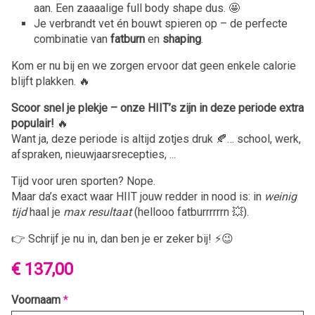
aan. Een zaaaalige full body shape dus. 🤩
Je verbrandt vet én bouwt spieren op – de perfecte
combinatie van
fatburn
en
shaping
.
Kom er nu bij en we zorgen ervoor dat geen enkele calorie
blijft plakken. 🔥
Scoor snel je plekje – onze HIIT’s zijn in deze periode extra
populair!
🔥
Want ja, deze periode is altijd zotjes druk 🍂… school, werk,
afspraken, nieuwjaarsrecepties, ...
Tijd voor uren sporten? Nope.
Maar da’s exact waar HIIT jouw redder in nood is: in
weinig
tijd
haal je
max resultaat
(hellooo fatburrrrrrn 💥).
👉 Schrijf je nu in, dan ben je er zeker bij! ⚡😉
€ 137,00
Voornaam
*