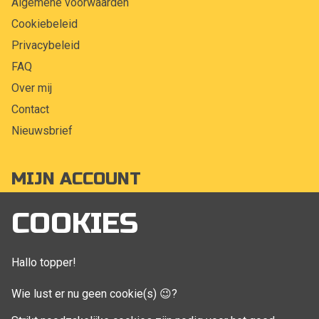
Algemene voorwaarden
Cookiebeleid
Privacybeleid
FAQ
Over mij
Contact
Nieuwsbrief
MIJN ACCOUNT
Mijn account
COOKIES
Bestellingen
Klant adressen
Hallo topper!
Winkelwagen
Wie lust er nu geen cookie(s) 😉?
Aankoop beheren