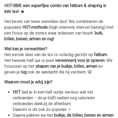
HIIT-BBB: een superfijne combi van fatburn & shaping in
één les! 🔥
Het beste van twee werelden dus! We combineren de
populaire
HIIT-methode
(high-intensity interval training) met
een focus op de zones waar iedereen van houdt:
buik,
billen, benen, armen en rug!
Wat kan je verwachten?
Het eerste deel van de les is volledig gericht op
fatburn.
Het tweede half uur is pure
verwennerij voor je spieren
. We
focussen op het
shapen van je buikje, billen, armen
en
geven je
rug
ook de aandacht die hij verdient. 🤩
Waarom moet je erbij zijn?
HIIT
laat je in een half uurtje serieus wat vet
verbranden – én je blijft nadien nog calorieën
verbranden dankzij de afterburn.
Daarom is dit ook zo populair. ⚡️
Daarna pakken we het
buikje, de billen, benen en armen