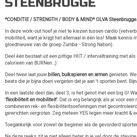
STEENBRUGGE
*CONDITIE / STRENGTH / BODY & MIND* OLVA Steenbrugge
In deze work-out hoef je niet te kiezen tussen cardio (vetverbr
mobiliteit, want je krijgt het allemaal in één les! Maak kenni
gloednieuwe van de groep Zumba - Strong Nation).
Deel één bestaat uit een pittige HIIT / intervaltraining met als
calorieën van BURNen. ;)
Deel twee laat jouw
billen, buikspieren en armen
genieten. We 
beats die je bijna doen vergeten dat je aan 't sporten bent. Bijna
In een laatste deel dan, deel 3, is het genot met een big G! 
'
flexibiliteit en mobiliteit'
. Dat is erg belangrijk als je voor ee
combineren rek- en flexibiliteitsoefeningen met gecontroleer
gewrichten vergroten. Zeg meteen YES tegen meer kracht & een 
Toegankelijk voor zowel de beginner als de gevorderd sporter
Na deze reeks zit je niet alleen beter in je vel door de stevig