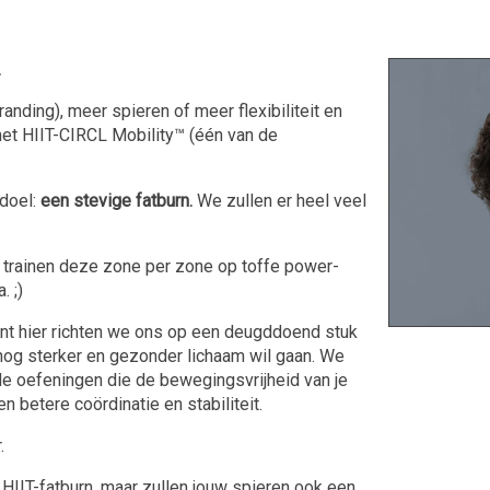
.
anding), meer spieren of meer flexibiliteit en
s met HIIT-CIRCL Mobility™ (één van de
 doel:
een stevige fatburn.
We zullen er heel veel
trainen deze zone per zone op toffe power-
. ;)
Want hier richten we ons op een deugddoend stuk
n nog sterker en gezonder lichaam wil gaan. We
de oefeningen die de bewegingsvrijheid van je
betere coördinatie en stabiliteit.
.
e HIIT-fatburn, maar zullen jouw spieren ook een