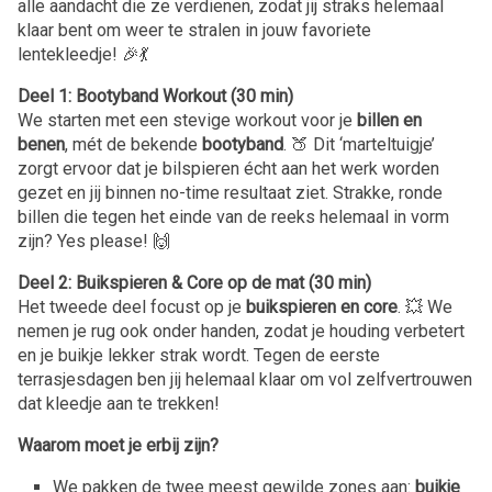
alle aandacht die ze verdienen, zodat jij straks helemaal
klaar bent om weer te stralen in jouw favoriete
lentekleedje! 🎉💃
Deel 1: Bootyband Workout (30 min)
We starten met een stevige workout voor je
billen en
benen
, mét de bekende
bootyband
. 🍑 Dit ‘marteltuigje’
zorgt ervoor dat je bilspieren écht aan het werk worden
gezet en jij binnen no-time resultaat ziet. Strakke, ronde
billen die tegen het einde van de reeks helemaal in vorm
zijn? Yes please! 🙌
Deel 2: Buikspieren & Core op de mat (30 min)
Het tweede deel focust op je
buikspieren en core
. 💥 We
nemen je rug ook onder handen, zodat je houding verbetert
en je buikje lekker strak wordt. Tegen de eerste
terrasjesdagen ben jij helemaal klaar om vol zelfvertrouwen
dat kleedje aan te trekken!
Waarom moet je erbij zijn?
We pakken de twee meest gewilde zones aan:
buikje