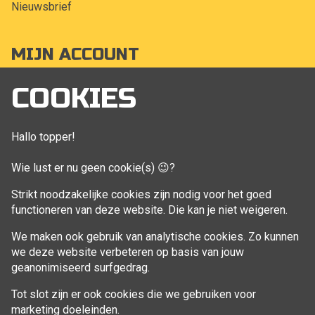
Nieuwsbrief
MIJN ACCOUNT
Mijn account
COOKIES
Bestellingen
Klant adressen
Hallo topper!
Winkelwagen
Wie lust er nu geen cookie(s) 😉?
Aankoop beheren
Strikt noodzakelijke cookies zijn nodig voor het goed
functioneren van deze website. Die kan je niet weigeren.
VOLG MIJ
We maken ook gebruik van analytische cookies. Zo kunnen
Facebook
we deze website verbeteren op basis van jouw
geanonimiseerd surfgedrag.
Tot slot zijn er ook cookies die we gebruiken voor
marketing doeleinden.