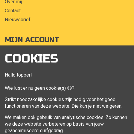
Over mij
Contact
Nieuwsbrief
MIJN ACCOUNT
Mijn account
COOKIES
Bestellingen
Klant adressen
Hallo topper!
Winkelwagen
Wie lust er nu geen cookie(s) 😉?
Aankoop beheren
Strikt noodzakelijke cookies zijn nodig voor het goed
functioneren van deze website. Die kan je niet weigeren.
VOLG MIJ
We maken ook gebruik van analytische cookies. Zo kunnen
Facebook
we deze website verbeteren op basis van jouw
geanonimiseerd surfgedrag.