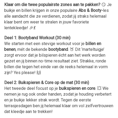
Klaar om die twee populairste zones aan te pakken?
😏 Je
buikje en billen krijgen in onze populaire
Abs & Booty-
les
alle aandacht die ze verdienen, zodat jij straks helemaal
klaar bent om weer te stralen in jouw favoriete
lentekleedje! 🎉💃
Deel 1: Bootyband Workout (30 min)
We starten met een stevige workout voor je
billen en
benen
, mét de bekende
bootyband
. 🍑 Dit ‘marteltuigje’
zorgt ervoor dat je bilspieren écht aan het werk worden
gezet en jij binnen no-time resultaat ziet. Strakke, ronde
billen die tegen het einde van de reeks helemaal in vorm
zijn? Yes please! 🙌
Deel 2: Buikspieren & Core op de mat (30 min)
Het tweede deel focust op je
buikspieren en core
. 💥 We
nemen je rug ook onder handen, zodat je houding verbetert
en je buikje lekker strak wordt. Tegen de eerste
terrasjesdagen ben jij helemaal klaar om vol zelfvertrouwen
dat kleedje aan te trekken!