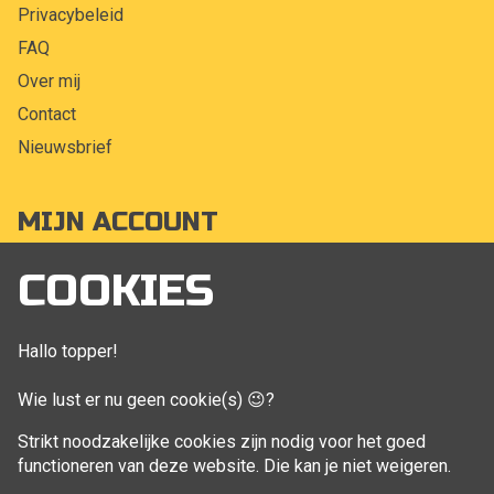
Privacybeleid
FAQ
Over mij
Contact
Nieuwsbrief
MIJN ACCOUNT
Mijn account
COOKIES
Bestellingen
Klant adressen
Hallo topper!
Winkelwagen
Wie lust er nu geen cookie(s) 😉?
Aankoop beheren
Strikt noodzakelijke cookies zijn nodig voor het goed
functioneren van deze website. Die kan je niet weigeren.
VOLG MIJ