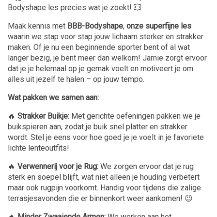
Bodyshape les precies wat je zoekt! 💥
Maak kennis met
BBB-Bodyshape
,
onze superfijne les
waarin we stap voor stap jouw lichaam sterker en strakker
maken. Of je nu een beginnende sporter bent of al wat
langer bezig, je bent meer dan welkom! Jamie zorgt ervoor
dat je je helemaal op je gemak voelt en motiveert je om
alles uit jezelf te halen – op jouw tempo.
Wat pakken we samen aan:
🔥
Strakker Buikje:
Met gerichte oefeningen pakken we je
buikspieren aan, zodat je buik snel platter en strakker
wordt. Stel je eens voor hoe goed je je voelt in je favoriete
lichte lenteoutfits!
🔥
Verwennerij voor je Rug:
We zorgen ervoor dat je rug
sterk en soepel blijft, wat niet alleen je houding verbetert
maar ook rugpijn voorkomt. Handig voor tijdens die zalige
terrasjesavonden die er binnenkort weer aankomen! 😉
🔥
Minder Zwaaiende Armen:
We werken aan het