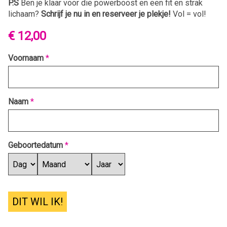
P.S
Ben je klaar voor die powerboost en een fit en strak
lichaam?
Schrijf je nu in en reserveer je plekje!
Vol = vol!
€ 12,00
Voornaam
*
Naam
*
Geboortedatum
*
DIT WIL IK!