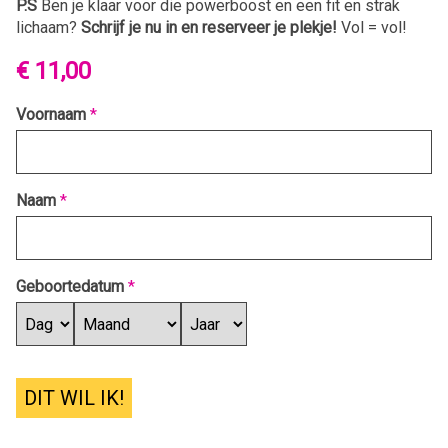
P.S
Ben je klaar voor die powerboost en een fit en strak
lichaam?
Schrijf je nu in en reserveer je plekje!
Vol = vol!
€ 11,00
Voornaam
*
Naam
*
Geboortedatum
*
DIT WIL IK!