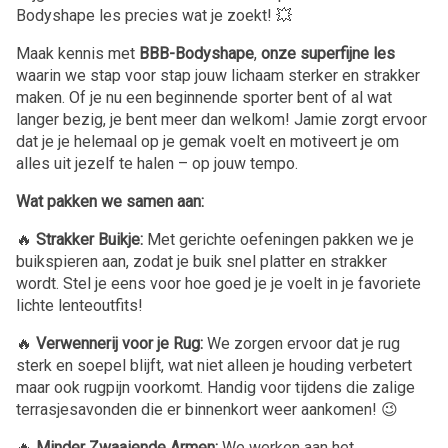
Bodyshape les precies wat je zoekt! 💥
Maak kennis met
BBB-Bodyshape
,
onze superfijne les
waarin we stap voor stap jouw lichaam sterker en strakker
maken. Of je nu een beginnende sporter bent of al wat
langer bezig, je bent meer dan welkom! Jamie zorgt ervoor
dat je je helemaal op je gemak voelt en motiveert je om
alles uit jezelf te halen – op jouw tempo.
Wat pakken we samen aan:
🔥
Strakker Buikje:
Met gerichte oefeningen pakken we je
buikspieren aan, zodat je buik snel platter en strakker
wordt. Stel je eens voor hoe goed je je voelt in je favoriete
lichte lenteoutfits!
🔥
Verwennerij voor je Rug:
We zorgen ervoor dat je rug
sterk en soepel blijft, wat niet alleen je houding verbetert
maar ook rugpijn voorkomt. Handig voor tijdens die zalige
terrasjesavonden die er binnenkort weer aankomen! 😉
🔥
Minder Zwaaiende Armen:
We werken aan het