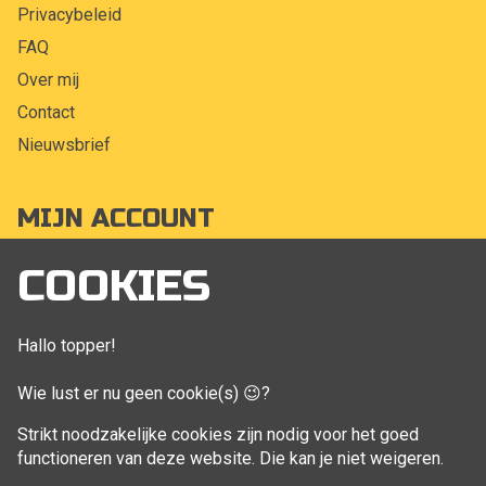
Privacybeleid
FAQ
Over mij
Contact
Nieuwsbrief
MIJN ACCOUNT
Mijn account
COOKIES
Bestellingen
Klant adressen
Hallo topper!
Winkelwagen
Wie lust er nu geen cookie(s) 😉?
Aankoop beheren
Strikt noodzakelijke cookies zijn nodig voor het goed
functioneren van deze website. Die kan je niet weigeren.
VOLG MIJ