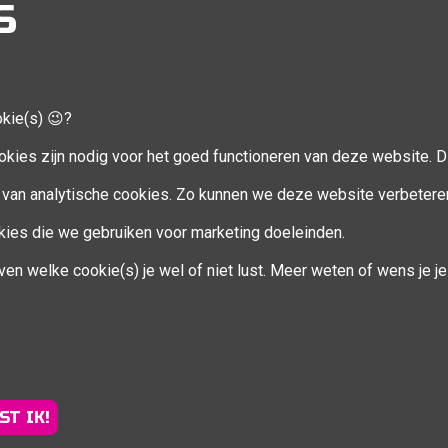
S
okie(s) 😉?
CCOUNT
VOLG MIJ
okies zijn nodig voor het goed functioneren van deze website. Di
Facebook
van analytische cookies. Zo kunnen we deze website verbetere
ookies die we gebruiken voor marketing doeleinden.
en
ven welke cookie(s) je wel of niet lust. Meer weten of wens je 
eren
ST IK!