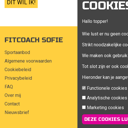
DIT WIL IK!
COOKIE
Hallo topper!
Wie lust er nu geen co
FITCOACH SOFIE
MIJN A
Strikt noodzakelijke co
Sportaanbod
Mijn account
We maken ook gebruik 
Algemene voorwaarden
Bestellingen
Tot slot zijn er ook c
Cookiebeleid
Klant adress
Hieronder kan je aange
Privacybeleid
Winkelwagen
FAQ
Aankoop beh
Functionele cookies
Over mij
Analytische cookies
Contact
Marketing cookies
Nieuwsbrief
DEZE COOKIES LU