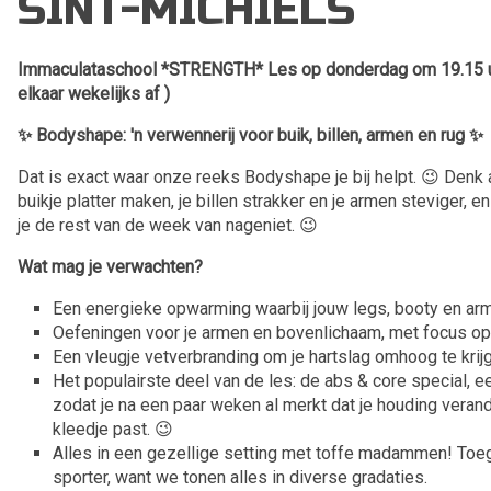
SINT-MICHIELS
Immaculataschool *STRENGTH* Les op donderdag om 19.15 uu
elkaar wekelijks af )
✨ Bodyshape: 'n verwennerij voor buik, billen, armen en rug ✨
Dat is exact waar onze reeks Bodyshape je bij helpt. 😉 Denk 
buikje platter maken, je billen strakker en je armen steviger, e
je de rest van de week van nageniet. 😉
Wat mag je verwachten?
Een energieke opwarming waarbij jouw legs, booty en ar
Oefeningen voor je armen en bovenlichaam, met focus op
Een vleugje vetverbranding om je hartslag omhoog te krijg
Het populairste deel van de les: de abs & core special, ee
zodat je na een paar weken al merkt dat je houding verander
kleedje past. 😉
Alles in een gezellige setting met toffe madammen! Toeg
sporter, want we tonen alles in diverse gradaties.