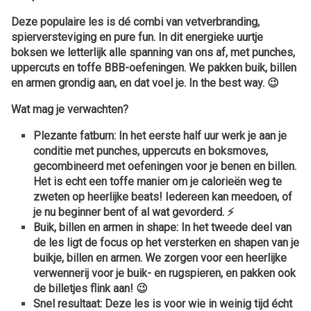
Deze populaire les is dé combi van vetverbranding,
spierversteviging en pure fun. In dit energieke uurtje
boksen we letterlijk alle spanning van ons af, met punches,
uppercuts en toffe BBB-oefeningen. We pakken buik, billen
en armen grondig aan, en dat voel je. In the best way. 😉
Wat mag je verwachten?
Plezante fatburn:
In het eerste half uur werk je aan je
conditie met punches, uppercuts en boksmoves,
gecombineerd met oefeningen voor je benen en billen.
Het is echt een toffe manier om je calorieën weg te
zweten op heerlijke beats! Iedereen kan meedoen, of
je nu beginner bent of al wat gevorderd. ⚡️
Buik, billen en armen in shape:
In het tweede deel van
de les ligt de focus op het versterken en shapen van je
buikje, billen en armen. We zorgen voor een heerlijke
verwennerij voor je buik- en rugspieren, en pakken ook
de billetjes flink aan! 😉
Snel resultaat:
Deze les is voor wie in weinig tijd écht