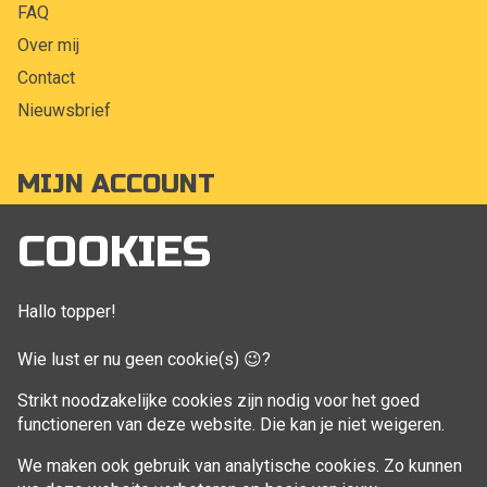
FAQ
Over mij
Contact
Nieuwsbrief
MIJN ACCOUNT
Mijn account
COOKIES
Bestellingen
Klant adressen
Hallo topper!
Winkelwagen
Wie lust er nu geen cookie(s) 😉?
Aankoop beheren
Strikt noodzakelijke cookies zijn nodig voor het goed
functioneren van deze website. Die kan je niet weigeren.
VOLG MIJ
We maken ook gebruik van analytische cookies. Zo kunnen
Facebook