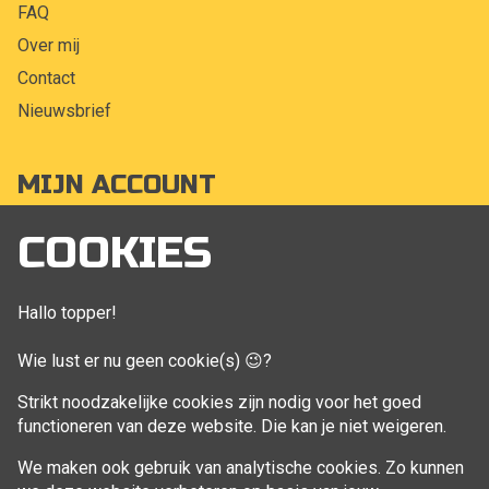
FAQ
Over mij
Contact
Nieuwsbrief
MIJN ACCOUNT
Mijn account
COOKIES
Bestellingen
Klant adressen
Hallo topper!
Winkelwagen
Wie lust er nu geen cookie(s) 😉?
Aankoop beheren
Strikt noodzakelijke cookies zijn nodig voor het goed
functioneren van deze website. Die kan je niet weigeren.
VOLG MIJ
We maken ook gebruik van analytische cookies. Zo kunnen
Facebook