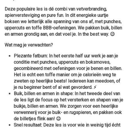
Deze populaire les is dé combi van vetverbranding,
spierversteviging en pure fun. In dit energieke uurtje
boksen we letterlijk alle spanning van ons af, met punches,
uppercuts en toffe BBB-oefeningen. We pakken buik, billen
en armen grondig aan, en dat voel je. In the best way. 😉
Wat mag je verwachten?
Plezante fatburn:
In het eerste half uur werk je aan je
conditie met punches, uppercuts en boksmoves,
gecombineerd met oefeningen voor je benen en billen.
Het is echt een toffe manier om je calorieën weg te
zweten op heerlijke beats! Iedereen kan meedoen, of
je nu beginner bent of al wat gevorderd. ⚡️
Buik, billen en armen in shape:
In het tweede deel van
de les ligt de focus op het versterken en shapen van je
buikje, billen en armen. We zorgen voor een heerlijke
verwennerij voor je buik- en rugspieren, en pakken ook
de billetjes flink aan! 😉
Snel resultaat:
Deze les is voor wie in weinig tijd écht