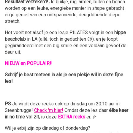
Resultaat verzekerd!
Je buikje, rug, armen, billen en benen
worden op een leuke, energieke manier in shape gebracht
en je geniet van een ontspannende, deugddoende diepe
stretch.
Het voelt net alsof je een lesje PILATES volgt in een
hippe
beachclub
in LA (allé, toch in gedachten 😉), en je loopt
gegarandeerd met een big smile en een voldaan gevoel de
deur uit.
NIEUW en POPULAIR!!
Schrijf je best meteen in als je een plekje wil in deze fijne
les!
PS
Je vindt deze reeks ook op dinsdag om 20.10 uur in
Steenbrugge!
Check 'm hier!
Omdat deze les daar
élke keer
in no time vol zit,
is deze
EXTRA reeks
er. 🎉
Wil je erbij zijn op dinsdag of donderdag?