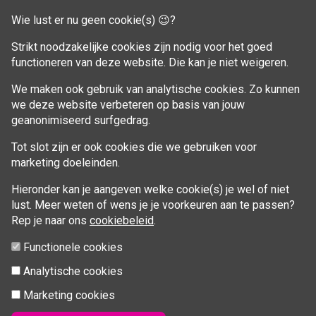
Winkelwagen
Wie lust er nu geen cookie(s) 😉?
Aankoop beheren
Strikt noodzakelijke cookies zijn nodig voor het goed
functioneren van deze website. Die kan je niet weigeren.
VOLG MIJ
We maken ook gebruik van analytische cookies. Zo kunnen
Facebook
we deze website verbeteren op basis van jouw
geanonimiseerd surfgedrag.
Tot slot zijn er ook cookies die we gebruiken voor
marketing doeleinden.
Hieronder kan je aangeven welke cookie(s) je wel of niet
lust. Meer weten of wens je je voorkeuren aan te passen?
Rep je naar ons
cookiebeleid
.
Functionele cookies
Analytische cookies
Marketing cookies
© 2026 Fitcoach Sofie | Sportsessies regio Brugge |
info@fitcoachsofie.be
| Powered by
nopCommerce
&