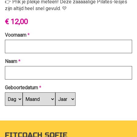
👉 Prik je plekje meteen! Deze zaaaaalige Pilates-lesjes
zijn altijd heel snel gevuld. 💛
€ 12,00
Voornaam
*
Naam
*
Geboortedatum
*
FITCOACH SOFIE