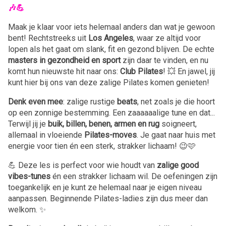
🎶💪
Maak je klaar voor iets helemaal anders dan wat je gewoon
bent! Rechtstreeks uit
Los Angeles
, waar ze altijd voor
lopen als het gaat om slank, fit en gezond blijven. De echte
masters in gezondheid en sport
zijn daar te vinden, en nu
komt hun nieuwste hit naar ons:
Club Pilates
! 💥 En jawel, jij
kunt hier bij ons van deze zalige Pilates komen genieten!
Denk even mee
: zalige rustige
beats
, net zoals je die hoort
op een zonnige bestemming. Een zaaaaaalige tune en dat...
Terwijl jij je
buik, billen, benen, armen en rug
soigneert,
allemaal in vloeiende
Pilates-moves
. Je gaat naar huis met
energie voor tien én een sterk, strakker lichaam! 😉🩷
💪 Deze les is perfect voor wie houdt van
zalige good
vibes-tunes
én een strakker lichaam wil. De oefeningen zijn
toegankelijk en je kunt ze helemaal naar je eigen niveau
aanpassen. Beginnende Pilates-ladies zijn dus meer dan
welkom. ✨