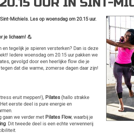
0.15 UUR IN SINT-MI
nt-Michiels. Les op woensdag om 20.15 uur.
 je lichaam! 💪
 en tegelijk je spieren versterken? Dan is deze
oekt! Iedere woensdag om 20.15 uur pakken we
tes, gevolgd door een heerlijke flow die je
n tegen dat die warme, zomerse dagen daar zijn!
tress eruit meppen!),
Pilates
(hallo strakke
Het eerste deel is pure energie en
armen.
ng gaan we verder met
Pilates Flow
, waarbij je
ing
. Dit tweede deel is een echte verwennerij
biliteit.