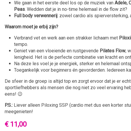
We gaan in het eerste deel los op de muziek van
Adele, C
Peas
. Wedden dat je in no-time helemaal in de flow zit?
Full body verwennerij
: zowel cardio als spierversterking
Waarom moet je erbij zijn?
Verbrand vet en werk aan een strakker lichaam met
Pilox
tempo.
Geniet van een vloeiende en rustgevende
Pilates Flow
, 
lenigheid. Het is de perfecte combinatie van kracht en on
Na deze les voel je je energiek, sterker en helemaal ont
Toegankelijk voor beginners én gevorderden. Iedereen k
De sfeer in de groep is altijd top en zorgt ervoor dat je er ech
sportliefhebbers als mensen die nog niet zo veel ervaring he
eens! 😉
P.S.:
Liever alleen Piloxing SSP (cardio met dus een korter s
meegenieten!
€ 11,00