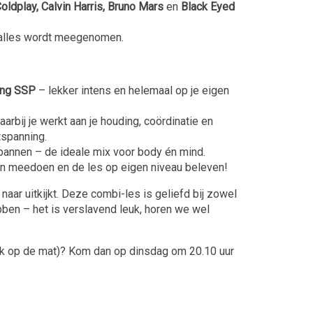
oldplay, Calvin Harris, Bruno Mars
en
Black Eyed
, alles wordt meegenomen.
ing SSP
– lekker intens en helemaal op je eigen
waarbij je werkt aan je houding, coördinatie en
tspanning.
spannen – de ideale mix voor body én mind.
an meedoen en de les op eigen niveau beleven!
t naar uitkijkt. Deze combi-les is geliefd bij zowel
bben – het is verslavend leuk, horen we wel
tuk op de mat)? Kom dan op dinsdag om 20.10 uur