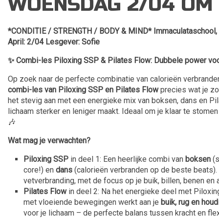
WOENSDAG 2/04 OM 2
*CONDITIE / STRENGTH / BODY & MIND* Immaculataschool, Si
April: 2/04 Lesgever: Sofie
✨ Combi-les Piloxing SSP & Pilates Flow: Dubbele power voor
Op zoek naar de perfecte combinatie van calorieën verbranden
combi-les van Piloxing SSP en Pilates Flow
precies wat je z
het stevig aan met een energieke mix van boksen, dans en Pila
lichaam sterker en leniger maakt. Ideaal om je klaar te stome
🎶
Wat mag je verwachten?
Piloxing SSP
in deel 1: Een heerlijke combi van
boksen
(s
core!) en
dans
(calorieën verbranden op de beste beats). 
vetverbranding, met de focus op je buik, billen, benen en 
Pilates Flow
in deel 2: Na het energieke deel met Piloxi
met vloeiende bewegingen werkt aan je
buik, rug en houd
voor je lichaam – de perfecte balans tussen kracht en flexi