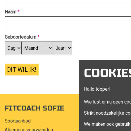
Naam
*
Geboortedatum
*
DIT WIL IK!
COOKIE
Hallo topper!
Wie lust er nu geen co
FITCOACH SOFIE
MIJN A
Strikt noodzakelijke co
Sportaanbod
Mijn account
We maken ook gebruik 
Algemene voorwaarden
Bestellingen