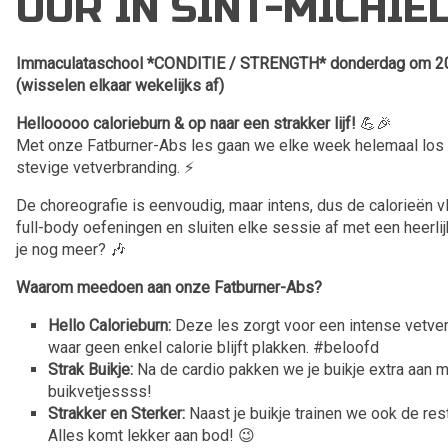
UUR IN SINT-MICHIE
Immaculataschool *CONDITIE / STRENGTH* donderdag om 20.2
(wisselen elkaar wekelijks af)
Hellooooo calorieburn & op naar een strakker lijf!
💪🎉
Met onze Fatburner-Abs les gaan we elke week helemaal los
stevige vetverbranding. ⚡️
De choreografie is eenvoudig, maar intens, dus de calorieën 
full-body oefeningen en sluiten elke sessie af met een heerli
je nog meer? 🎶
Waarom meedoen aan onze Fatburner-Abs?
Hello Calorieburn:
Deze les zorgt voor een intense vetve
waar geen enkel calorie blijft plakken. #beloofd
Strak Buikje:
Na de cardio pakken we je buikje extra aan 
buikvetjessss!
Strakker en Sterker:
Naast je buikje trainen we ook de rest
Alles komt lekker aan bod! 😉