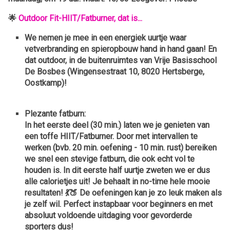
🌟
Outdoor Fit-HIIT/Fatburner, dat is...
We nemen je mee in een energiek uurtje waar
vetverbranding en spieropbouw hand in hand gaan! En
dat outdoor,
in de buitenruimtes van Vrije Basisschool
De Bosbes (Wingensestraat 10, 8020 Hertsberge,
Oostkamp)!
Plezante fatburn:
In het eerste deel (30 min.) laten we je genieten van
een toffe HIIT/Fatburner. Door met intervallen te
werken (bvb. 20 min. oefening - 10 min. rust) bereiken
we snel een stevige fatburn, die ook echt vol te
houden is. In dit eerste half uurtje zweten we er dus
alle calorietjes uit! Je behaalt in no-time hele mooie
resultaten! 💃🍑 De oefeningen kan je zo leuk maken als
je zelf wil. Perfect instapbaar voor beginners en met
absoluut voldoende uitdaging voor gevorderde
sporters dus!