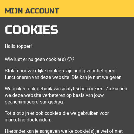
MIJN ACCOUNT
Mijn account
COOKIES
Bestellingen
Klant adressen
Hallo topper!
Winkelwagen
Wie lust er nu geen cookie(s) 😉?
Aankoop beheren
Strikt noodzakelijke cookies zijn nodig voor het goed
functioneren van deze website. Die kan je niet weigeren.
VOLG MIJ
We maken ook gebruik van analytische cookies. Zo kunnen
Facebook
we deze website verbeteren op basis van jouw
geanonimiseerd surfgedrag.
Tot slot zijn er ook cookies die we gebruiken voor
marketing doeleinden.
Hieronder kan je aangeven welke cookie(s) je wel of niet