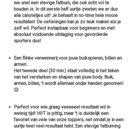
we snel een stevige fatburn, die ook echt vol te
houden is. In dit eerste half uurtje zweten we er dus
alle calorietjes uit! Je behaalt in no-time hele mooie
resultaten! De oefeningen kan je zo leuk maken als je
zelf wil. Perfect instapbaar voor beginners en met
absoluut voldoende uitdaging voor gevorderde
sporters dus!
Een flinke verwennerij voor jouw buikspieren, billen en
armen:
Het tweede deel (30 min.) staat volledig in het teken
van
het versterken en shapen van jouw body. Buik,
armen, billen, ’t wordt allemaal onder handen genomen!
😉
Perfect voor wie graag
veeeeeel resultaat wil in
weinig tijd!
HIIT is pittig, maar 't is duidelijk een
favoriet van vele van onze toppers, net omdat je in een
uurtje heel veel resultaat hebt. Een stevige fatburning