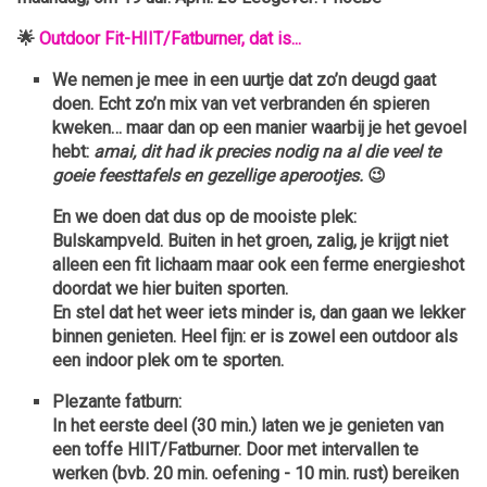
🌟
Outdoor Fit-HIIT/Fatburner, dat is...
We nemen je mee in een uurtje dat zo’n deugd gaat
doen. Echt zo’n mix van vet verbranden én spieren
kweken… maar dan op een manier waarbij je het gevoel
hebt:
amai, dit had ik precies nodig na al die veel te
goeie feesttafels en gezellige aperootjes.
😉
En we doen dat dus op de mooiste plek:
Bulskampveld
. Buiten in het groen, zalig, je krijgt niet
alleen een fit lichaam maar ook een ferme energieshot
doordat we hier buiten sporten.
En stel dat het weer iets minder is, dan gaan we lekker
binnen genieten. Heel fijn: er is zowel een outdoor als
een indoor plek om te sporten.
Plezante fatburn:
In het eerste deel (30 min.) laten we je genieten van
een toffe HIIT/Fatburner. Door met intervallen te
werken (bvb. 20 min. oefening - 10 min. rust) bereiken