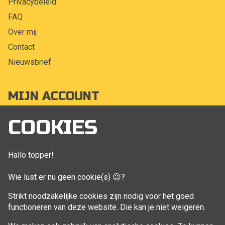
Privacybeleid
FAQ
Over mij
Contact
Nieuwsbrief
MIJN ACCOUNT
Mijn account
COOKIES
Bestellingen
Klant adressen
Hallo topper!
Winkelwagen
Wie lust er nu geen cookie(s) 😉?
Aankoop beheren
Strikt noodzakelijke cookies zijn nodig voor het goed
functioneren van deze website. Die kan je niet weigeren.
VOLG MIJ