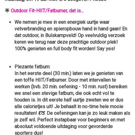
🌟
Outdoor Fit-HIIT/Fatburner, dat is...
We nemen je mee in een energiek uurtje waar
vetverbranding en spieropbouw hand in hand gaan! En
dat outdoor,
in Bulskampveld! Op veelvuldig verzoek
keren we terug naar deze prachtige outdoor plek!
100% genieten en full body fit worden! Say yes!
Plezante fatburn:
In het eerste deel (30 min.) laten we je genieten van
een toffe HIIT/Fatburner. Door met intervallen te
werken (bvb. 20 min. oefening - 10 min. rust) bereiken
we snel een stevige fatburn, die ook echt vol te
houden is. In dit eerste half uurtje zweten we er dus
alle calorietjes uit! Je behaalt in no-time hele mooie
resultaten! 💃🍑 De oefeningen kan je zo leuk maken als
je zelf wil. Perfect instapbaar voor beginners en met
absoluut voldoende uitdaging voor gevorderde
sporters dus!