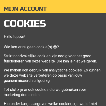
MIJN ACCOUNT
Mijn account
COOKIES
Bestellingen
Klant adressen
Hallo topper!
Winkelwagen
Wie lust er nu geen cookie(s) 😉?
Aankoop beheren
Strikt noodzakelijke cookies zijn nodig voor het goed
functioneren van deze website. Die kan je niet weigeren.
VOLG MIJ
We maken ook gebruik van analytische cookies. Zo kunnen
Facebook
we deze website verbeteren op basis van jouw
geanonimiseerd surfgedrag.
Tot slot zijn er ook cookies die we gebruiken voor
marketing doeleinden.
Hieronder kan je aangeven welke cookie(s) je wel of niet