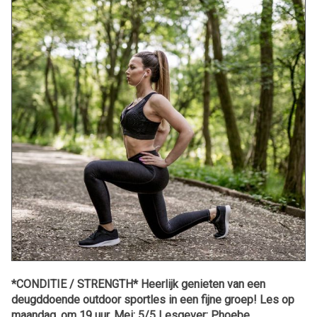
*CONDITIE / STRENGTH* Heerlijk genieten van een
deugddoende outdoor sportles in een fijne groep! Les op
maandag, om 19 uur. Mei: 5/5 Lesgever: Phoebe