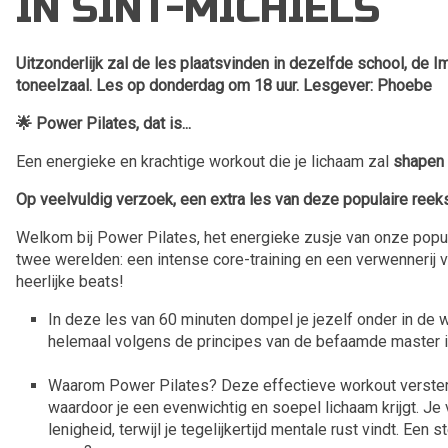
IN SINT-MICHIELS
Uitzonderlijk zal de les plaatsvinden in dezelfde school, de I
toneelzaal. Les op donderdag om 18 uur. Lesgever: Phoebe
🌟
Power Pilates, dat is...
Een energieke en krachtige workout die je lichaam zal
shapen 
Op veelvuldig verzoek, een extra les van deze populaire reek
Welkom bij Power Pilates, het energieke zusje van onze popula
twee werelden: een intense core-training en een verwennerij voo
heerlijke beats!
In deze les van 60 minuten dompel je jezelf onder in de 
helemaal volgens de principes van de befaamde master in
Waarom Power Pilates? Deze effectieve workout versterkt
waardoor je een evenwichtig en soepel lichaam krijgt. Je v
lenigheid, terwijl je tegelijkertijd mentale rust vindt. Een