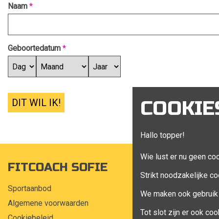
Naam
*
Geboortedatum
*
DIT WIL IK!
COOKIE
Hallo topper!
Wie lust er nu geen co
FITCOACH SOFIE
MIJN A
Strikt noodzakelijke co
Sportaanbod
Mijn account
We maken ook gebruik 
Algemene voorwaarden
Bestellingen
Tot slot zijn er ook c
Cookiebeleid
Klant adress