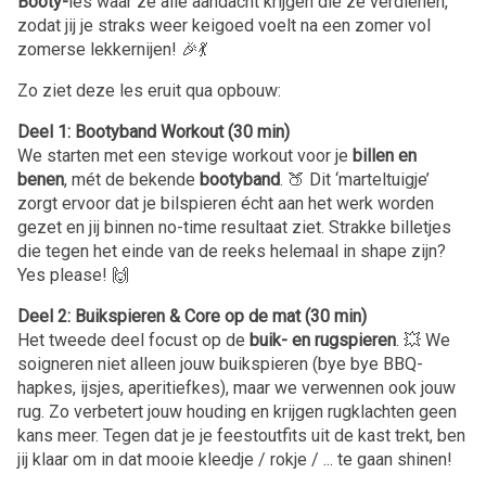
Booty-
les waar ze alle aandacht krijgen die ze verdienen,
zodat jij je straks weer keigoed voelt na een zomer vol
zomerse lekkernijen! 🎉💃
Zo ziet deze les eruit qua opbouw:
Deel 1: Bootyband Workout (30 min)
We starten met een stevige workout voor je
billen en
benen
, mét de bekende
bootyband
. 🍑 Dit ‘marteltuigje’
zorgt ervoor dat je bilspieren écht aan het werk worden
gezet en jij binnen no-time resultaat ziet. Strakke billetjes
die tegen het einde van de reeks helemaal in shape zijn?
Yes please! 🙌
Deel 2: Buikspieren & Core op de mat (30 min)
Het tweede deel focust op de
buik- en rugspieren
. 💥 We
soigneren niet alleen jouw buikspieren (bye bye BBQ-
hapkes, ijsjes, aperitiefkes), maar we verwennen ook jouw
rug. Zo verbetert jouw houding en krijgen rugklachten geen
kans meer. Tegen dat je je feestoutfits uit de kast trekt, ben
jij klaar om in dat mooie kleedje / rokje / ... te gaan shinen!