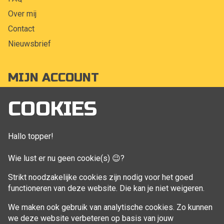
Over mij
Contact
Nieuwsbrief
MIJN ACCOUNT
Mijn account
COOKIES
Bestellingen
Klant adressen
Hallo topper!
Winkelwagen
Wie lust er nu geen cookie(s) 😉?
Aankoop beheren
Strikt noodzakelijke cookies zijn nodig voor het goed
functioneren van deze website. Die kan je niet weigeren.
VOLG MIJ
We maken ook gebruik van analytische cookies. Zo kunnen
Facebook
we deze website verbeteren op basis van jouw