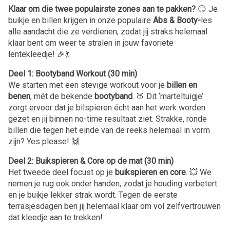
Klaar om die twee populairste zones aan te pakken?
😏 Je
buikje en billen krijgen in onze populaire
Abs & Booty-
les
alle aandacht die ze verdienen, zodat jij straks helemaal
klaar bent om weer te stralen in jouw favoriete
lentekleedje! 🎉💃
Deel 1: Bootyband Workout (30 min)
We starten met een stevige workout voor je
billen en
benen
, mét de bekende
bootyband
. 🍑 Dit ‘marteltuigje’
zorgt ervoor dat je bilspieren écht aan het werk worden
gezet en jij binnen no-time resultaat ziet. Strakke, ronde
billen die tegen het einde van de reeks helemaal in vorm
zijn? Yes please! 🙌
Deel 2: Buikspieren & Core op de mat (30 min)
Het tweede deel focust op je
buikspieren en core
. 💥 We
nemen je rug ook onder handen, zodat je houding verbetert
en je buikje lekker strak wordt. Tegen de eerste
terrasjesdagen ben jij helemaal klaar om vol zelfvertrouwen
dat kleedje aan te trekken!