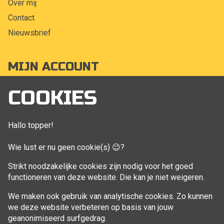
Over mij
Contact
Nieuwsbrief
MIJN ACCOUNT
Mijn account
COOKIES
Bestellingen
Klant adressen
Hallo topper!
Winkelwagen
Wie lust er nu geen cookie(s) 😉?
Aankoop beheren
Strikt noodzakelijke cookies zijn nodig voor het goed
functioneren van deze website. Die kan je niet weigeren.
VOLG MIJ
We maken ook gebruik van analytische cookies. Zo kunnen
Facebook
we deze website verbeteren op basis van jouw
geanonimiseerd surfgedrag.