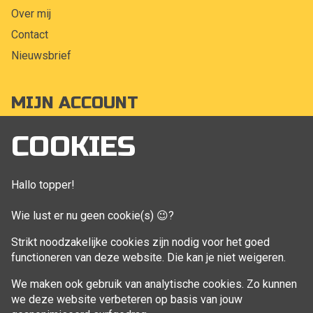
Over mij
Contact
Nieuwsbrief
MIJN ACCOUNT
Mijn account
COOKIES
Bestellingen
Klant adressen
Hallo topper!
Winkelwagen
Wie lust er nu geen cookie(s) 😉?
Aankoop beheren
Strikt noodzakelijke cookies zijn nodig voor het goed
functioneren van deze website. Die kan je niet weigeren.
VOLG MIJ
We maken ook gebruik van analytische cookies. Zo kunnen
Facebook
we deze website verbeteren op basis van jouw