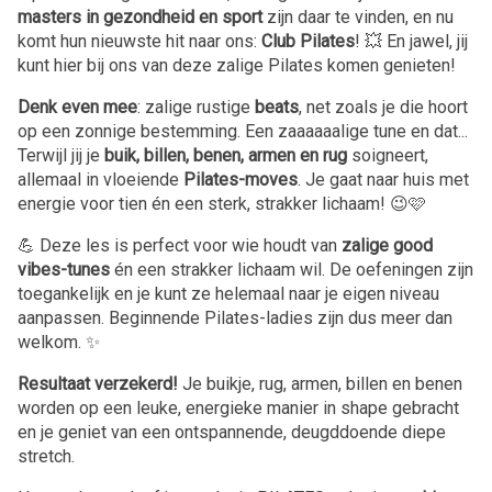
masters in gezondheid en sport
zijn daar te vinden, en nu
komt hun nieuwste hit naar ons:
Club Pilates
! 💥 En jawel, jij
kunt hier bij ons van deze zalige Pilates komen genieten!
Denk even mee
: zalige rustige
beats
, net zoals je die hoort
op een zonnige bestemming. Een zaaaaaalige tune en dat...
Terwijl jij je
buik, billen, benen, armen en rug
soigneert,
allemaal in vloeiende
Pilates-moves
. Je gaat naar huis met
energie voor tien én een sterk, strakker lichaam! 😉🩷
💪 Deze les is perfect voor wie houdt van
zalige good
vibes-tunes
én een strakker lichaam wil. De oefeningen zijn
toegankelijk en je kunt ze helemaal naar je eigen niveau
aanpassen. Beginnende Pilates-ladies zijn dus meer dan
welkom. ✨
Resultaat verzekerd!
Je buikje, rug, armen, billen en benen
worden op een leuke, energieke manier in shape gebracht
en je geniet van een ontspannende, deugddoende diepe
stretch.