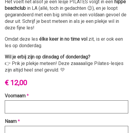
Het voelt net alsof je een lesje PILATES volgt in een
hippe
beachclub
in LA (allé, toch in gedachten 😉), en je loopt
gegarandeerd met een big smile en een voldaan gevoel de
deur uit. Schrijf je best meteen in als je een plekje wil in
deze fijne les!
Omdat deze les
élke keer in no time vol
zit, is er ook een
les op donderdag.
Wil je erbij zijn op dinsdag of donderdag?
👉 Prik je plekje meteen! Deze zaaaaalige Pilates-lesjes
zijn altijd heel snel gevuld. 💛
€ 12,00
Voornaam
*
Naam
*