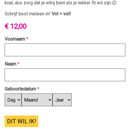
knal, dus zorg dat je erbij bent als je lekker fit wil zijn.😉
Schrijf best meteen in!
Vol = vol!
€ 12,00
Voornaam
*
Naam
*
Geboortedatum
*
DIT WIL IK!