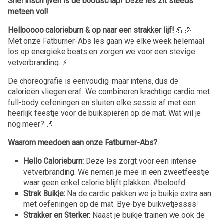
Snel inschrijven is de boodschap! Deze les zit steeds
meteen vol!
Hellooooo calorieburn & op naar een strakker lijf!
💪🎉
Met onze Fatburner-Abs les gaan we elke week helemaal
los op energieke beats en zorgen we voor een stevige
vetverbranding. ⚡️
De choreografie is eenvoudig, maar intens, dus de
calorieën vliegen eraf. We combineren krachtige cardio met
full-body oefeningen en sluiten elke sessie af met een
heerlijk feestje voor de buikspieren op de mat. Wat wil je
nog meer? 🎶
Waarom meedoen aan onze Fatburner-Abs?
Hello Calorieburn:
Deze les zorgt voor een intense
vetverbranding. We nemen je mee in een zweetfeestje
waar geen enkel calorie blijft plakken. #beloofd
Strak Buikje:
Na de cardio pakken we je buikje extra aan
met oefeningen op de mat. Bye-bye buikvetjessss!
Strakker en Sterker:
Naast je buikje trainen we ook de