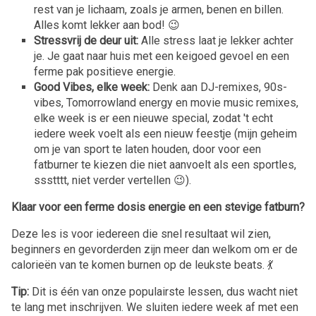
rest van je lichaam, zoals je armen, benen en billen.
Alles komt lekker aan bod! 😉
Stressvrij de deur uit:
Alle stress laat je lekker achter
je. Je gaat naar huis met een keigoed gevoel en een
ferme pak positieve energie.
Good Vibes, elke week:
Denk aan DJ-remixes, 90s-
vibes, Tomorrowland energy en movie music remixes,
elke week is er een nieuwe special, zodat 't echt
iedere week voelt als een nieuw feestje (mijn geheim
om je van sport te laten houden, door voor een
fatburner te kiezen die niet aanvoelt als een sportles,
ssstttt, niet verder vertellen 😉).
Klaar voor een ferme dosis energie en een stevige fatburn?
Deze les is voor iedereen die snel resultaat wil zien,
beginners en gevorderden zijn meer dan welkom om er de
calorieën van te komen burnen op de leukste beats. 💃
Tip:
Dit is één van onze populairste lessen, dus wacht niet
te lang met inschrijven. We sluiten iedere week af met een