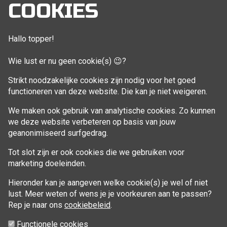
Mijn account
COOKIES
Bestellingen
Klant adressen
Hallo topper!
Winkelwagen
Wie lust er nu geen cookie(s) 😉?
Aankoop beheren
Strikt noodzakelijke cookies zijn nodig voor het goed
functioneren van deze website. Die kan je niet weigeren.
VOLG MIJ
We maken ook gebruik van analytische cookies. Zo kunnen
Facebook
we deze website verbeteren op basis van jouw
geanonimiseerd surfgedrag.
Tot slot zijn er ook cookies die we gebruiken voor
marketing doeleinden.
Hieronder kan je aangeven welke cookie(s) je wel of niet
lust. Meer weten of wens je je voorkeuren aan te passen?
Rep je naar ons
cookiebeleid
.
Functionele cookies