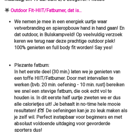
🌟
Outdoor Fit-HIIT/Fatburner, dat is...
We nemen je mee in een energiek uurtje waar
vetverbranding en spieropbouw hand in hand gaan! En
dat outdoor,
in Bulskampveld! Op veelvuldig verzoek
keren we terug naar deze prachtige outdoor plek!
100% genieten en full body fit worden! Say yes!
Plezante fatburn:
In het eerste deel (30 min.) laten we je genieten van
een toffe HIIT/Fatburner. Door met intervallen te
werken (bvb. 20 min. oefening - 10 min. rust) bereiken
we snel een stevige fatburn, die ook echt vol te
houden is. In dit eerste half uurtje zweten we er dus
alle calorietjes uit! Je behaalt in no-time hele mooie
resultaten! 💃🍑 De oefeningen kan je zo leuk maken als
je zelf wil. Perfect instapbaar voor beginners en met
absoluut voldoende uitdaging voor gevorderde
sporters dus!