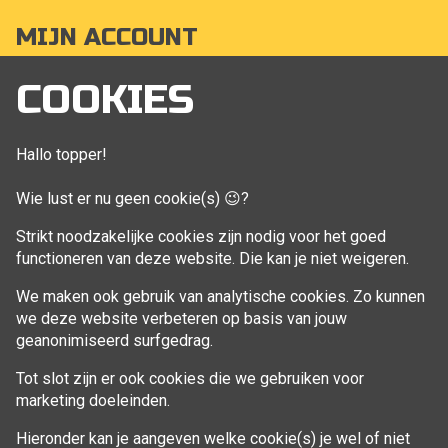
MIJN ACCOUNT
Mijn account
COOKIES
Bestellingen
Klant adressen
Hallo topper!
Winkelwagen
Wie lust er nu geen cookie(s) 😉?
Aankoop beheren
Strikt noodzakelijke cookies zijn nodig voor het goed
functioneren van deze website. Die kan je niet weigeren.
VOLG MIJ
We maken ook gebruik van analytische cookies. Zo kunnen
Facebook
we deze website verbeteren op basis van jouw
geanonimiseerd surfgedrag.
Tot slot zijn er ook cookies die we gebruiken voor
marketing doeleinden.
Hieronder kan je aangeven welke cookie(s) je wel of niet