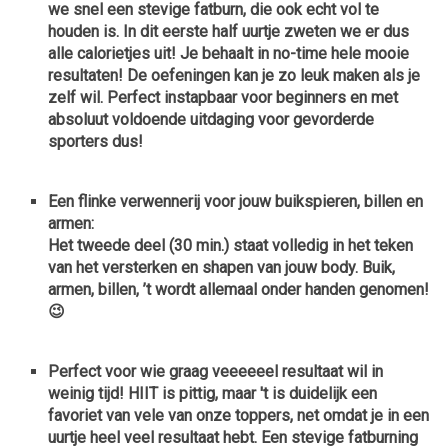
we snel een stevige fatburn, die ook echt vol te
houden is. In dit eerste half uurtje zweten we er dus
alle calorietjes uit! Je behaalt in no-time hele mooie
resultaten! De oefeningen kan je zo leuk maken als je
zelf wil. Perfect instapbaar voor beginners en met
absoluut voldoende uitdaging voor gevorderde
sporters dus!
Een flinke verwennerij voor jouw buikspieren, billen en
armen:
Het tweede deel (30 min.) staat volledig in het teken
van
het versterken en shapen van jouw body. Buik,
armen, billen, ’t wordt allemaal onder handen genomen!
😉
Perfect voor wie graag
veeeeeel resultaat wil in
weinig tijd!
HIIT is pittig, maar 't is duidelijk een
favoriet van vele van onze toppers, net omdat je in een
uurtje heel veel resultaat hebt. Een stevige fatburning