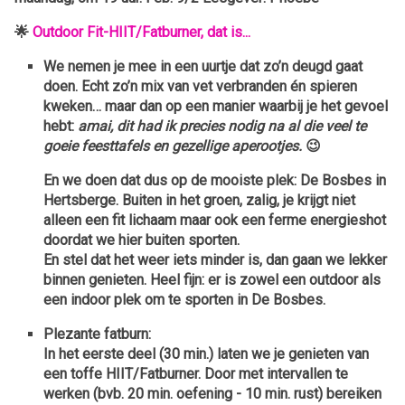
🌟
Outdoor Fit-HIIT/Fatburner, dat is...
We nemen je mee in een uurtje dat zo’n deugd gaat
doen. Echt zo’n mix van vet verbranden én spieren
kweken… maar dan op een manier waarbij je het gevoel
hebt:
amai, dit had ik precies nodig na al die veel te
goeie feesttafels en gezellige aperootjes.
😉
En we doen dat dus op de mooiste plek:
De Bosbes in
Hertsberge
. Buiten in het groen, zalig, je krijgt niet
alleen een fit lichaam maar ook een ferme energieshot
doordat we hier buiten sporten.
En stel dat het weer iets minder is, dan gaan we lekker
binnen genieten. Heel fijn: er is zowel een outdoor als
een indoor plek om te sporten in De Bosbes.
Plezante fatburn:
In het eerste deel (30 min.) laten we je genieten van
een toffe HIIT/Fatburner. Door met intervallen te
werken (bvb. 20 min. oefening - 10 min. rust) bereiken