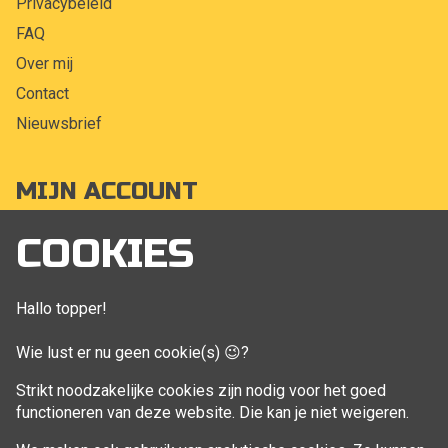
Privacybeleid
FAQ
Over mij
Contact
Nieuwsbrief
MIJN ACCOUNT
Mijn account
COOKIES
Bestellingen
Klant adressen
Hallo topper!
Winkelwagen
Wie lust er nu geen cookie(s) 😉?
Aankoop beheren
Strikt noodzakelijke cookies zijn nodig voor het goed
functioneren van deze website. Die kan je niet weigeren.
VOLG MIJ