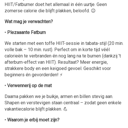
HIIT/Fatburner doet het allemaal in één uurtje. Geen
zomerse calorie die blijft plakken, beloofd. 😉
Wat mag je verwachten?
•
Plezaaante Fatburn
We starten met een toffe HIIT-sessie in tabata-stijl (20 min.
volle bak – 10 min. rust). Perfect om in korte tijd véél
calorieën te verbranden én nog lang na te burnen (dankzij 't
afterburn-effect van HIIT). Resultaat? Meer energie,
strakkere body en een keigoed gevoel. Geschikt voor
beginners én gevorderden! ⚡️
•
Verwennerij op de mat
Daarna pakken we je buikje, armen en billen stevig aan.
Shapen en verstevigen staan centraal – zodat geen enkele
vakantiecalorie blijft plakken. 💪
•
Waarom je erbij moet zijn?