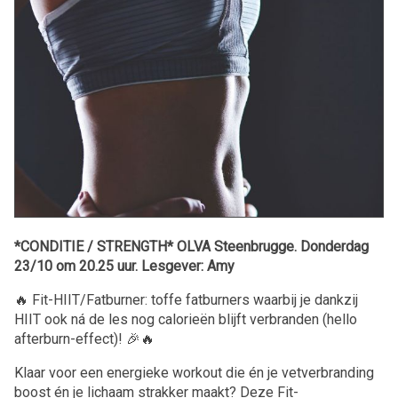
*CONDITIE / STRENGTH* OLVA Steenbrugge. Donderdag
23/10 om 20.25 uur. Lesgever: Amy
🔥 Fit-HIIT/Fatburner: toffe fatburners waarbij je dankzij
HIIT ook ná de les nog calorieën blijft verbranden (hello
afterburn-effect)! 🎉🔥
Klaar voor een energieke workout die én je vetverbranding
boost én je lichaam strakker maakt? Deze Fit-