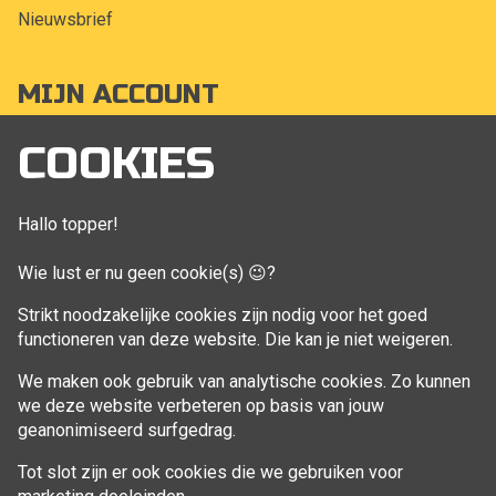
Nieuwsbrief
MIJN ACCOUNT
Mijn account
COOKIES
Bestellingen
Klant adressen
Hallo topper!
Winkelwagen
Wie lust er nu geen cookie(s) 😉?
Aankoop beheren
Strikt noodzakelijke cookies zijn nodig voor het goed
functioneren van deze website. Die kan je niet weigeren.
VOLG MIJ
We maken ook gebruik van analytische cookies. Zo kunnen
Facebook
we deze website verbeteren op basis van jouw
geanonimiseerd surfgedrag.
Tot slot zijn er ook cookies die we gebruiken voor