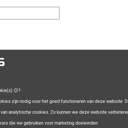
S
okie(s) 😉?
CCOUNT
VOLG MIJ
okies zijn nodig voor het goed functioneren van deze website. Di
Facebook
van analytische cookies. Zo kunnen we deze website verbetere
ookies die we gebruiken voor marketing doeleinden.
en