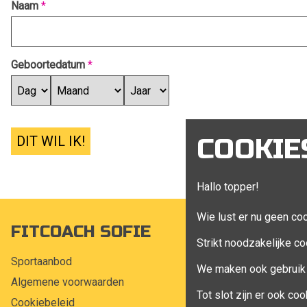
Naam
*
Geboortedatum
*
DIT WIL IK!
COOKIE
Hallo topper!
Wie lust er nu geen co
FITCOACH SOFIE
MIJN A
Strikt noodzakelijke co
Sportaanbod
Mijn account
We maken ook gebruik 
Algemene voorwaarden
Bestellingen
Tot slot zijn er ook c
Cookiebeleid
Klant adress