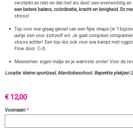
versterkt en rekt en dat met als doel: een evenwichtig en
een betere balans, coördinatie, kracht en lenigheid. En men
stress!
Top voor wie graag geniet van een fijne shape (in 't bijzo
uurtje zen voor zichzelf wil. Je gaat compleet ontspannen n
stress achter! Een top-les ook voor wie kampt met rugpro
Flow door. 💦💪
Meenemen: eigen matje en je warmste smile! Voor de res
Locatie: kleine sportzaal, Manitobaschool. Beperkte plekjes! Zo
€ 12,00
Voornaam
*