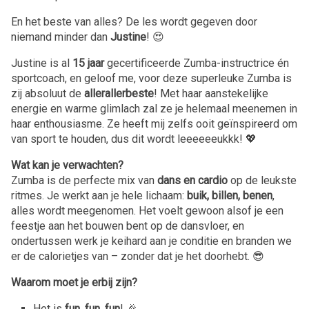
En het beste van alles? De les wordt gegeven door
niemand minder dan
Justine
! 😍
Justine is al
15 jaar
gecertificeerde Zumba-instructrice én
sportcoach, en geloof me, voor deze superleuke Zumba is
zij absoluut de
allerallerbeste
! Met haar aanstekelijke
energie en warme glimlach zal ze je helemaal meenemen in
haar enthousiasme. Ze heeft mij zelfs ooit geïnspireerd om
van sport te houden, dus dit wordt leeeeeeukkk! 💖
Wat kan je verwachten?
Zumba is de perfecte mix van
dans en cardio
op de leukste
ritmes. Je werkt aan je hele lichaam:
buik, billen, benen
,
alles wordt meegenomen. Het voelt gewoon alsof je een
feestje aan het bouwen bent op de dansvloer, en
ondertussen werk je keihard aan je conditie en branden we
er de calorietjes van – zonder dat je het doorhebt. 😎
Waarom moet je erbij zijn?
Het is
fun, fun, fun
! 🎉