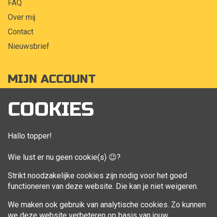
FAQ
Over mij
Contact
Nieuwsbrief
MIJN ACCOUNT
Mijn account
COOKIES
Bestellingen
Klant adressen
Hallo topper!
Winkelwagen
Wie lust er nu geen cookie(s) 😉?
Aankoop beheren
Strikt noodzakelijke cookies zijn nodig voor het goed
functioneren van deze website. Die kan je niet weigeren.
VOLG MIJ
We maken ook gebruik van analytische cookies. Zo kunnen
Facebook
we deze website verbeteren op basis van jouw