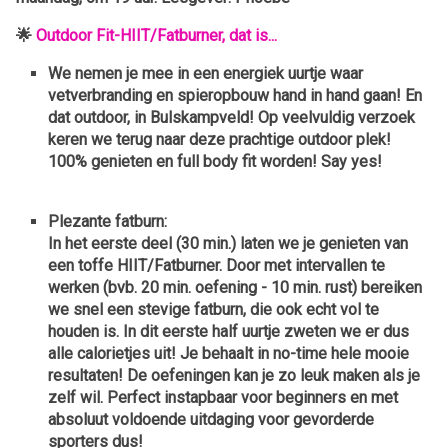
🌟
Outdoor Fit-HIIT/Fatburner, dat is...
We nemen je mee in een energiek uurtje waar
vetverbranding en spieropbouw hand in hand gaan! En
dat outdoor,
in Bulskampveld! Op veelvuldig verzoek
keren we terug naar deze prachtige outdoor plek!
100% genieten en full body fit worden! Say yes!
Plezante fatburn:
In het eerste deel (30 min.) laten we je genieten van
een toffe HIIT/Fatburner. Door met intervallen te
werken (bvb. 20 min. oefening - 10 min. rust) bereiken
we snel een stevige fatburn, die ook echt vol te
houden is. In dit eerste half uurtje zweten we er dus
alle calorietjes uit! Je behaalt in no-time hele mooie
resultaten! De oefeningen kan je zo leuk maken als je
zelf wil. Perfect instapbaar voor beginners en met
absoluut voldoende uitdaging voor gevorderde
sporters dus!