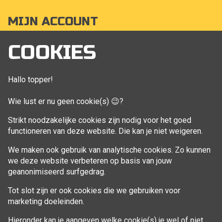
MIJN ACCOUNT
Mijn account
COOKIES
Bestellingen
Klant adressen
Hallo topper!
Winkelwagen
Wie lust er nu geen cookie(s) 😉?
Aankoop beheren
Strikt noodzakelijke cookies zijn nodig voor het goed
functioneren van deze website. Die kan je niet weigeren.
VOLG MIJ
We maken ook gebruik van analytische cookies. Zo kunnen
Facebook
we deze website verbeteren op basis van jouw
geanonimiseerd surfgedrag.
Tot slot zijn er ook cookies die we gebruiken voor
marketing doeleinden.
Hieronder kan je aangeven welke cookie(s) je wel of niet