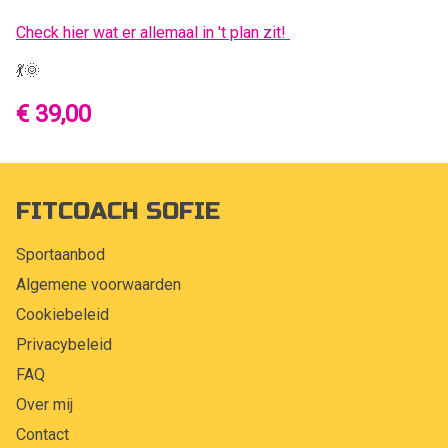
Check hier wat er allemaal in 't plan zit!
💃🌞
€ 39,00
FITCOACH SOFIE
Sportaanbod
Algemene voorwaarden
Cookiebeleid
Privacybeleid
FAQ
Over mij
Contact