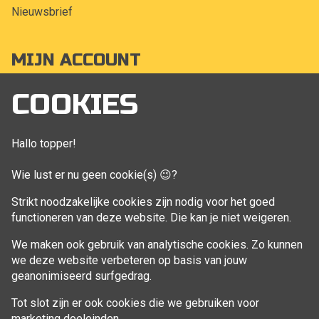
Nieuwsbrief
MIJN ACCOUNT
Mijn account
COOKIES
Bestellingen
Klant adressen
Hallo topper!
Winkelwagen
Wie lust er nu geen cookie(s) 😉?
Aankoop beheren
Strikt noodzakelijke cookies zijn nodig voor het goed
functioneren van deze website. Die kan je niet weigeren.
VOLG MIJ
We maken ook gebruik van analytische cookies. Zo kunnen
Facebook
we deze website verbeteren op basis van jouw
geanonimiseerd surfgedrag.
Tot slot zijn er ook cookies die we gebruiken voor
marketing doeleinden.