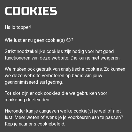
Mijn account
COOKIES
Bestellingen
Klant adressen
Hallo topper!
Winkelwagen
Wie lust er nu geen cookie(s) 😉?
Aankoop beheren
Strikt noodzakelijke cookies zijn nodig voor het goed
functioneren van deze website. Die kan je niet weigeren.
VOLG MIJ
We maken ook gebruik van analytische cookies. Zo kunnen
Facebook
we deze website verbeteren op basis van jouw
geanonimiseerd surfgedrag.
Tot slot zijn er ook cookies die we gebruiken voor
marketing doeleinden.
Hieronder kan je aangeven welke cookie(s) je wel of niet
lust. Meer weten of wens je je voorkeuren aan te passen?
Rep je naar ons
cookiebeleid
.