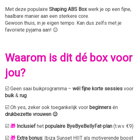
Met deze populaire
Shaping ABS Box
werk je op een fijne,
haalbare manier aan een sterkere core.
Gewoon thuis, in je eigen tempo. Kan dus zelfs met je
favoriete pyjama aan! 😉
Waarom is dit dé box voor
jou?
☑️ Geen saai buikprogramma –
wél fijne korte sessies
voor
buik
&
rug
☑️ Oh yes, zeker ook toegankelijk voor
beginners
én
drukbezette vrouwen 😉
☑️
🎁
Inclusief
het
populaire ByeByeBellyFat-plan
(t.w.v. €9)
☑️
🎁
Extra bonus:
Ibiza Sunset HIIT als motiverende boost