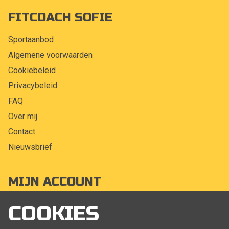
FITCOACH SOFIE
Sportaanbod
Algemene voorwaarden
Cookiebeleid
Privacybeleid
FAQ
Over mij
Contact
Nieuwsbrief
MIJN ACCOUNT
Mijn account
COOKIES
Bestellingen