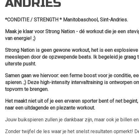
ANDRIES
*CONDITIE / STRENGTH * Manitobaschool, Sint-Andries.
Maak je klaar voor Strong Nation - dé workout die je een stevig
van energie! ;)
Strong Nation is geen gewone workout, het is een explosieve c
meeslepen door de opzwepende beats. Ik begeleid je graag terwij
uiterste pusht.
Samen gaan we hiervoor: een ferme boost voor je conditie, een
spieren. ;) Deze high-intensity intervaltraining is ontworpen om
topvorm te brengen.
Het maakt niet uit of je een ervaren sporter bent of net begint
naar een uitdagende en plezante workout.
Jouw buikspieren zullen je dankbaar zijn, maar ook je billen e
Zonder twijfel de les waar je het snelst resultaten opmerkt! De