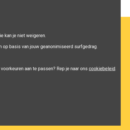
e kan je niet weigeren.
n op basis van jouw geanonimiseerd surfgedrag.
je voorkeuren aan te passen? Rep je naar ons
cookiebeleid
.
y
nopCommerce
&
TMedia