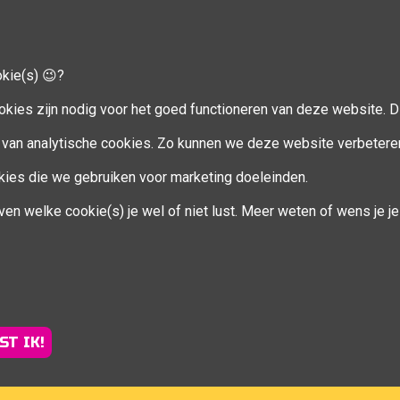
okie(s) 😉?
CCOUNT
VOLG MIJ
okies zijn nodig voor het goed functioneren van deze website. Di
Facebook
van analytische cookies. Zo kunnen we deze website verbetere
ookies die we gebruiken voor marketing doeleinden.
en
ven welke cookie(s) je wel of niet lust. Meer weten of wens je 
eren
ST IK!
Sportsessies regio Brugge |
info@fitcoachsofie.be
| Powered b