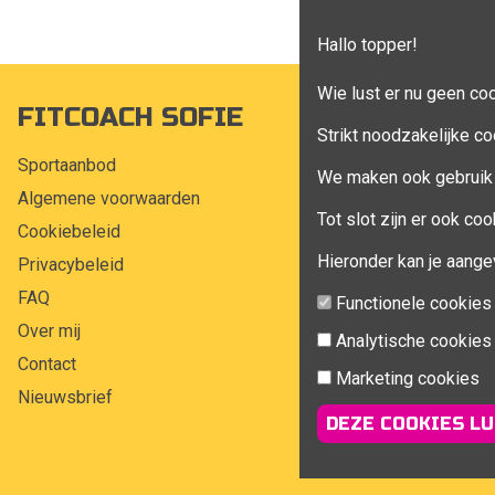
Hallo topper!
Wie lust er nu geen co
FITCOACH SOFIE
MIJN A
Strikt noodzakelijke co
Sportaanbod
Mijn account
We maken ook gebruik 
Algemene voorwaarden
Bestellingen
Tot slot zijn er ook c
Cookiebeleid
Klant adress
Hieronder kan je aange
Privacybeleid
Winkelwagen
FAQ
Aankoop beh
Functionele cookies
Over mij
Analytische cookies
Contact
Marketing cookies
Nieuwsbrief
DEZE COOKIES LU
© 2026 Fitcoach Sofie | 