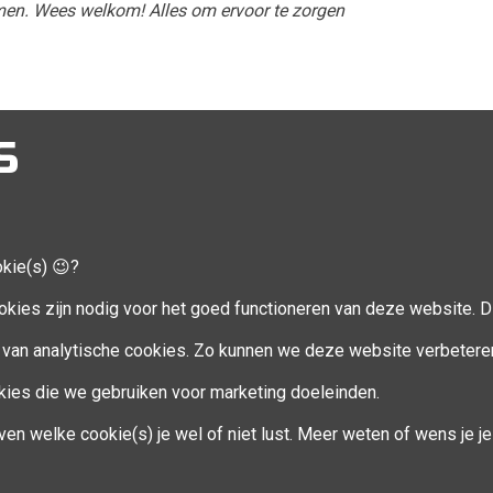
emen. Wees welkom! Alles om ervoor te zorgen
S
okie(s) 😉?
CCOUNT
VOLG MIJ
okies zijn nodig voor het goed functioneren van deze website. Di
Facebook
van analytische cookies. Zo kunnen we deze website verbetere
ookies die we gebruiken voor marketing doeleinden.
en
ven welke cookie(s) je wel of niet lust. Meer weten of wens je 
eren