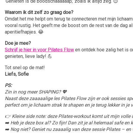
‘Genieten is de boodschaaaaaap,’ zoals ik altijd zeg. 😉
Waarom ik dit zelf zo graag doe?
Omdat het me helpt om terug te connecteren met mijn lichaam. 
vooral rustig. Het geeft me de boost om de rest van de dag al
aperitiefhapjes. 😂
Doe je mee?
Schrijf je hier in voor Pilates Flow
en ontdek hoe zalig het is 
genieten, lieve lady! 💪
Tot snel op de mat!
Liefs, Sofie
PS:
Zin in nog meer SHAPING? 💖
Naast deze zaaaaalige les Pilates Flow zijn er ook sessies spe
perfect om je lichaam strak te shapen en je terug lekker in je v
👉 Kleine side note: deze Pilates-workout komt uit mijn voll
➡️ Heb je deze box al? Zo fijn! Dan zit je al helemaal safe en k
➡️ Nog niet? Geniet nu zaaaalig van deze sessie Pilates – en 