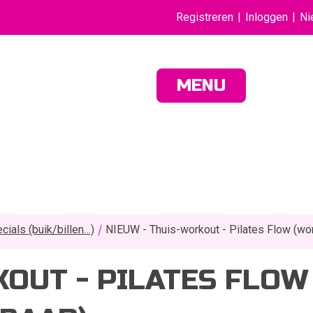
Registreren
Inloggen
Ni
MENU
cials (buik/billen…)
NIEUW - Thuis-workout - Pilates Flow (wo
KOUT - PILATES FLO