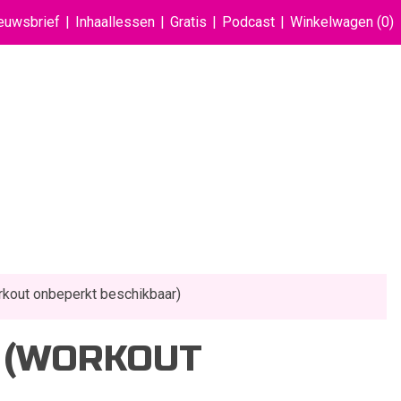
euwsbrief
Inhaallessen
Gratis
Podcast
Winkelwagen
(0)
rkout onbeperkt beschikbaar)
W (WORKOUT