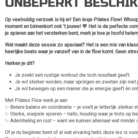
ONBEPERKT BESCHIK
Op veelvuldig verzoek is hij er! Een lesje Pilates Flow! Who
moment en binnenkort ook 't jouwe! 💛 Het is de perfecte com
je spieren aan het versterken bent, merk je hoe je hoofd helem
Wat maakt deze sessie zo speciaal? Het is een mix van klass
heerlijke beats waar je vanzelf van in de flow komt. Geen stres
Herken je dit?
Je zoekt een rustige workout die toch resultaat geeft.
Je wil sterker worden, maar springen en zweten zijn niet 
Je wil bewegen op een manier die je energie geeft én on
Met Pilates Flow werk je aan:
✨ Betere balans en coördinatie – je voelt je letterlijk sterker i
✨ Sterke, soepele spieren – hallo, houding waar je trots op be
✨ Ademhaling en rust – want we kunnen allemaal wat minder 
Of je nu beginner bent of al wat ervaring hebt, deze les is voo