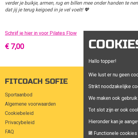
verder je buikje, armen, rug en billen mee onder handen te n
dat jij je terug keigoed in je vel voelt! 💖
Schrijf je hier in voor Pilates Flow
COOKIE
€ 7,00
Hallo topper!
Wie lust er nu geen co
FITCOACH SOFIE
MIJN A
Strikt noodzakelijke co
Sportaanbod
Mijn account
We maken ook gebruik 
Algemene voorwaarden
Bestellingen
Tot slot zijn er ook c
Cookiebeleid
Klant adress
Hieronder kan je aange
Privacybeleid
Winkelwagen
FAQ
Aankoop beh
Functionele cookies