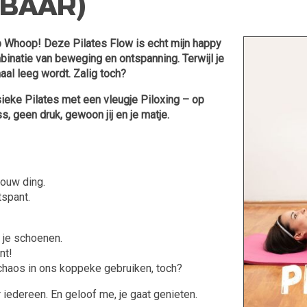
BAAR)
op Whoop! Deze Pilates Flow is echt mijn happy
binatie van beweging en ontspanning. Terwijl je
aal leeg wordt. Zalig toch?
ieke Pilates met een vleugje Piloxing – op
s, geen druk, gewoon jij en je matje.
jouw ding.
tspant.
n je schoenen.
nt!
chaos in ons koppeke gebruiken, toch?
r iedereen. En geloof me, je gaat genieten.