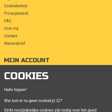
Cookiebeleid
Privacybeleid
FAQ
Over mij
Contact
Nieuwsbrief
MIJN ACCOUNT
Mijn account
COOKIES
Bestellingen
Klant adressen
Hallo topper!
Winkelwagen
Wie lust er nu geen cookie(s) 😉?
Aankoop beheren
Strikt noodzakelijke cookies zijn nodig voor het goed