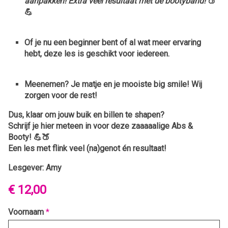
aanpakken!
Extra veel resultaat met de bootyband!
🍑
💪
Of je nu een beginner bent of al wat meer ervaring
hebt, deze les is geschikt voor iedereen.
Meenemen? Je matje en je mooiste big smile! Wij
zorgen voor de rest!
Dus, klaar om jouw buik en billen te shapen?
Schrijf je hier meteen in voor
deze zaaaaalige Abs &
Booty!
💪🍑
Een les met flink veel (na)genot én resultaat!
Lesgever: Amy
€ 12,00
Voornaam
*