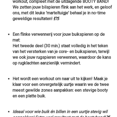
workout,
compleet met de uitdagende BOOTY BAND!
We zetten jouw bilspieren flink aan het werk, en geloof
ons, met dit leuke 'marteltuigje' behaal je in no-time
geweldige resultaten! 💃🍑
Een flinke verwennerij voor jouw buikspieren op de
mat:
Het tweede deel (30 min.) staat volledig in het teken
van
het versterken van je core- en buikspieren,
terwijl
we ook jouw
rugspieren verwennen,
waardoor
de kans
op rugklachten aanzienlijk vermindert.
Het wordt een workout om naar uit te kijken! Maak je
klaar voor een onvergetelijk uurtje waarin we
de twee
meest gewilde zones
aanpakken: een stevige booty
en een platte buik.
Ideaal voor wie buik én billen in een uurtje stevig wil