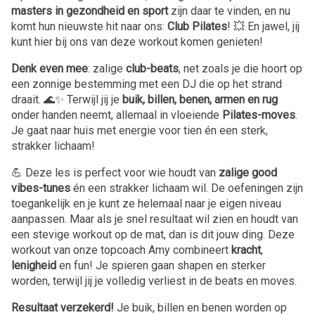
masters in gezondheid en sport
zijn daar te vinden, en nu
komt hun nieuwste hit naar ons:
Club Pilates
! 💥 En jawel, jij
kunt hier bij ons van deze workout komen genieten!
Denk even mee
: zalige
club-beats
, net zoals je die hoort op
een zonnige bestemming met een DJ die op het strand
draait. 🌊✨ Terwijl jij je
buik, billen, benen, armen en rug
onder handen neemt, allemaal in vloeiende
Pilates-moves
.
Je gaat naar huis met energie voor tien én een sterk,
strakker lichaam!
💪 Deze les is perfect voor wie houdt van
zalige good
vibes-tunes
én een strakker lichaam wil. De oefeningen zijn
toegankelijk en je kunt ze helemaal naar je eigen niveau
aanpassen. Maar als je snel resultaat wil zien en houdt van
een stevige workout op de mat, dan is dit jouw ding. Deze
workout van onze topcoach Amy combineert
kracht
,
lenigheid
en fun! Je spieren gaan shapen en sterker
worden, terwijl jij je volledig verliest in de beats en moves.
Resultaat verzekerd!
Je buik, billen en benen worden op