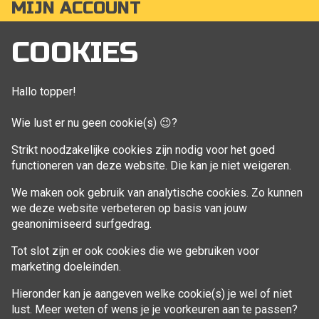
MIJN ACCOUNT
Mijn account
COOKIES
Bestellingen
Klant adressen
Hallo topper!
Winkelwagen
Wie lust er nu geen cookie(s) 😉?
Aankoop beheren
Strikt noodzakelijke cookies zijn nodig voor het goed
functioneren van deze website. Die kan je niet weigeren.
VOLG MIJ
We maken ook gebruik van analytische cookies. Zo kunnen
Facebook
we deze website verbeteren op basis van jouw
geanonimiseerd surfgedrag.
Tot slot zijn er ook cookies die we gebruiken voor
marketing doeleinden.
Hieronder kan je aangeven welke cookie(s) je wel of niet
lust. Meer weten of wens je je voorkeuren aan te passen?