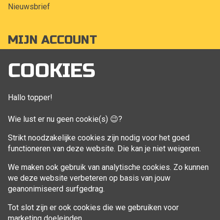
Nieuwsbrief
MIJN ACCOUNT
Mijn account
COOKIES
Bestellingen
Klant adressen
Hallo topper!
Winkelwagen
Wie lust er nu geen cookie(s) 😉?
Aankoop beheren
Strikt noodzakelijke cookies zijn nodig voor het goed
functioneren van deze website. Die kan je niet weigeren.
VOLG MIJ
We maken ook gebruik van analytische cookies. Zo kunnen
Facebook
we deze website verbeteren op basis van jouw
geanonimiseerd surfgedrag.
Tot slot zijn er ook cookies die we gebruiken voor
marketing doeleinden.