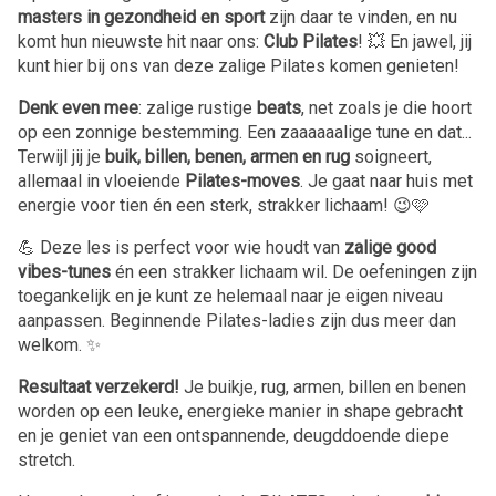
masters in gezondheid en sport
zijn daar te vinden, en nu
komt hun nieuwste hit naar ons:
Club Pilates
! 💥 En jawel, jij
kunt hier bij ons van deze zalige Pilates komen genieten!
Denk even mee
: zalige rustige
beats
, net zoals je die hoort
op een zonnige bestemming. Een zaaaaaalige tune en dat...
Terwijl jij je
buik, billen, benen, armen en rug
soigneert,
allemaal in vloeiende
Pilates-moves
. Je gaat naar huis met
energie voor tien én een sterk, strakker lichaam! 😉🩷
💪 Deze les is perfect voor wie houdt van
zalige good
vibes-tunes
én een strakker lichaam wil. De oefeningen zijn
toegankelijk en je kunt ze helemaal naar je eigen niveau
aanpassen. Beginnende Pilates-ladies zijn dus meer dan
welkom. ✨
Resultaat verzekerd!
Je buikje, rug, armen, billen en benen
worden op een leuke, energieke manier in shape gebracht
en je geniet van een ontspannende, deugddoende diepe
stretch.