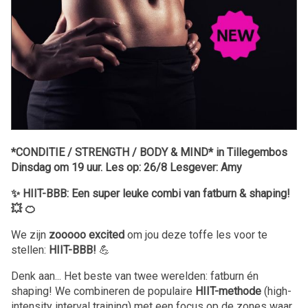
*CONDITIE / STRENGTH / BODY & MIND* in Tillegembos
Dinsdag om 19 uur. Les op: 26/8 Lesgever: Amy
✨ HIIT-BBB: Een super leuke combi van fatburn & shaping!
💥 🍊
We zijn
zooooo excited
om jou deze toffe les voor te
stellen:
HIIT-BBB!
💪
Denk aan... Het beste van twee werelden: fatburn én
shaping! We combineren de populaire
HIIT-methode
(high-
intensity interval training) met een focus op de zones waar