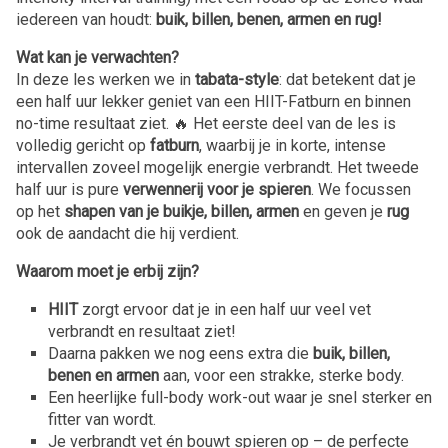
iedereen van houdt:
buik, billen, benen, armen en rug!
Wat kan je verwachten?
In deze les werken we in
tabata-style
: dat betekent dat je
een half uur lekker geniet van een HIIT-Fatburn en binnen
no-time resultaat ziet. 🔥 Het eerste deel van de les is
volledig gericht op
fatburn
, waarbij je in korte, intense
intervallen zoveel mogelijk energie verbrandt. Het tweede
half uur is pure
verwennerij voor je spieren
. We focussen
op het
shapen van je buikje, billen, armen
en geven je
rug
ook de aandacht die hij verdient.
Waarom moet je erbij zijn?
HIIT
zorgt ervoor dat je in een half uur veel vet
verbrandt en resultaat ziet!
Daarna pakken we nog eens extra die
buik, billen,
benen en armen
aan, voor een strakke, sterke body.
Een heerlijke full-body work-out waar je snel sterker en
fitter van wordt.
Je verbrandt vet én bouwt spieren op – de perfecte