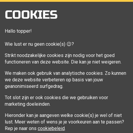
Mijn account
COOKIES
Bestellingen
Klant adressen
Hallo topper!
Winkelwagen
Wie lust er nu geen cookie(s) 😉?
Aankoop beheren
Strikt noodzakelijke cookies zijn nodig voor het goed
functioneren van deze website. Die kan je niet weigeren.
VOLG MIJ
We maken ook gebruik van analytische cookies. Zo kunnen
Facebook
we deze website verbeteren op basis van jouw
geanonimiseerd surfgedrag.
Tot slot zijn er ook cookies die we gebruiken voor
marketing doeleinden.
Hieronder kan je aangeven welke cookie(s) je wel of niet
lust. Meer weten of wens je je voorkeuren aan te passen?
Rep je naar ons
cookiebeleid
.