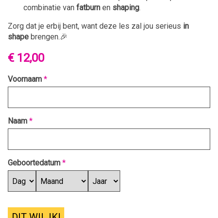
combinatie van
fatburn
en
shaping
.
Zorg dat je erbij bent, want deze les zal jou serieus
in
shape
brengen.🎉
€ 12,00
Voornaam
*
Naam
*
Geboortedatum
*
DIT WIL IK!