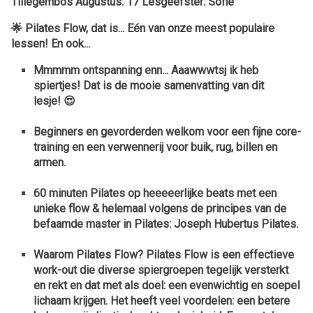
Tillegembos Augustus: 17 Lesgeefster: Sofie
🌟
Pilates Flow, dat is... Eén van onze meest populaire
lessen! En ook...
Mmmmm ontspanning enn... Aaawwwtsj ik heb
spiertjes! Dat is de mooie samenvatting van dit
lesje!
😍
Beginners en gevorderden welkom voor een
fijne core-
training
en een
verwennerij voor buik, rug, billen en
armen.
60 minuten Pilates op heeeeerlijke beats met een
unieke flow & helemaal volgens de principes van de
befaamde master in Pilates: Joseph Hubertus Pilates.
Waarom Pilates Flow? Pilates Flow is een effectieve
work-out die diverse spiergroepen tegelijk versterkt
en rekt en dat met als doel: een evenwichtig en soepel
lichaam krijgen. Het heeft veel voordelen:
een betere