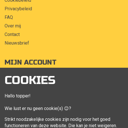
Cookiebeleid
Privacybeleid
FAQ
Over mij
Contact
Nieuwsbrief
MIJN ACCOUNT
Mijn account
COOKIES
Bestellingen
Klant adressen
Hallo topper!
Winkelwagen
Wie lust er nu geen cookie(s) 😉?
Aankoop beheren
Strikt noodzakelijke cookies zijn nodig voor het goed
functioneren van deze website. Die kan je niet weigeren.